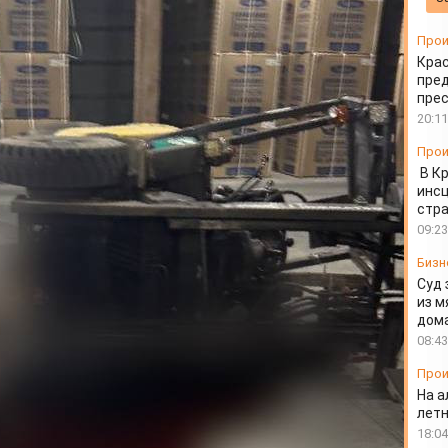
узчика
Прои
Крас
пред
пре
20:11
Прои
В К
инс
стр
09:23
Бизн
Суд 
из м
дом
08:43
Прои
На а
лет
18:04