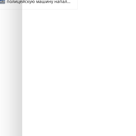
полицейскую машину напали
и подожгли.