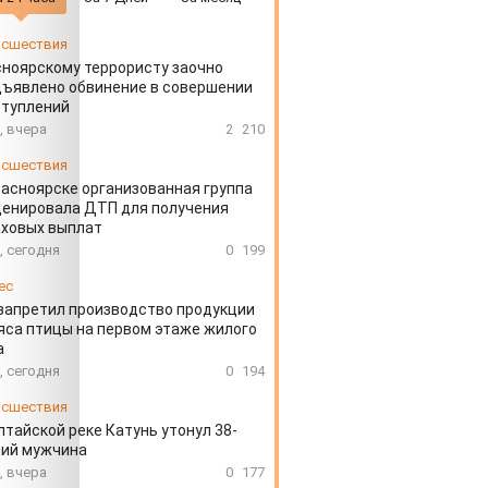
сшествия
ноярскому террористу заочно
ъявлено обвинение в совершении
ступлений
, вчера
2
210
сшествия
расноярске организованная группа
ценировала ДТП для получения
аховых выплат
, сегодня
0
199
ес
запретил производство продукции
яса птицы на первом этаже жилого
а
, сегодня
0
194
сшествия
лтайской реке Катунь утонул 38-
ний мужчина
, вчера
0
177