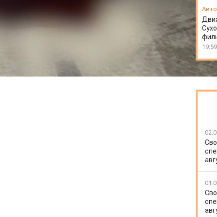
Авто
Движ
Сухо
фил
19:59
02.0
Сво
спе
авг
01.0
Сво
спе
авг