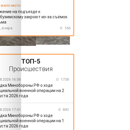
-вело-мото
ение на подъезде к
бузимскому закроют из-за съёмок
ьма
, вчера
0
166
ТОП-5
Происшествия
8.2026 16:58
0
1738
дка Минобороны РФ о ходе
циальной военной операции на 2
уста 2026 года
8.2026 17:41
0
843
дка Минобороны РФ о ходе
циальной военной операции на 1
уста 2026 года