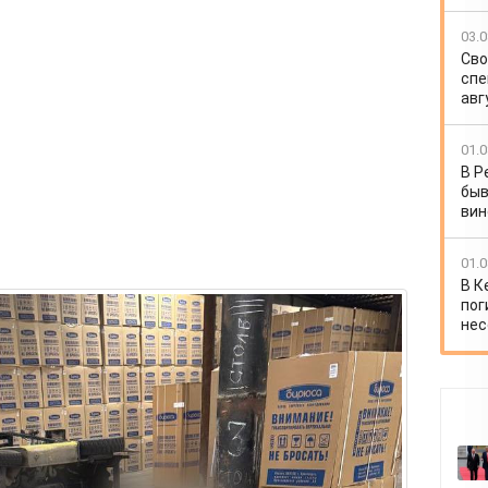
03.0
Сво
спе
авг
01.0
В Р
быв
вин
01.0
В К
пог
нес