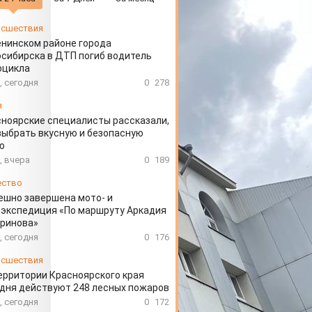
сшествия
енинском районе города
сибирска в ДТП погиб водитель
оцикла
, сегодня
0
278
я
ноярские специалисты рассказали,
выбрать вкусную и безопасную
ю
, вчера
0
189
ество
ешно завершена мото- и
экспедиция «По маршруту Аркадия
аринова»
, сегодня
0
176
сшествия
ерритории Красноярского края
дня действуют 248 лесных пожаров
, сегодня
0
172