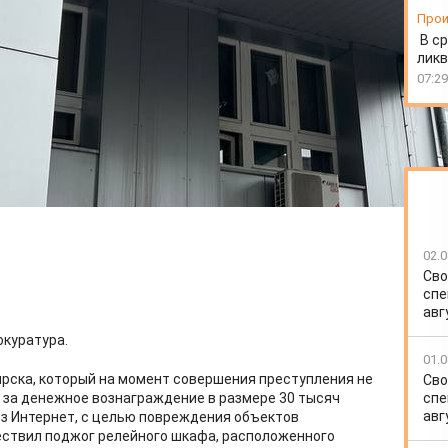
Прои
В ср
ликв
07:29
02.0
Сво
спе
авг
окуратура.
01.0
ирска, который на момент совершения преступления не
Сво
спе
 за денежное вознаграждение в размере 30 тысяч
авг
ез Интернет, с целью повреждения объектов
ствил поджог релейного шкафа, расположенного