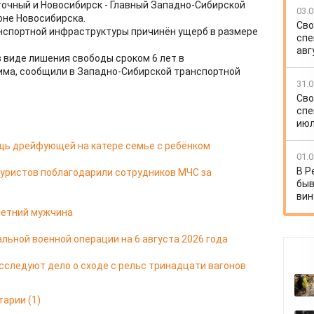
очный и Новосибирск - Главный Западно-Сибирской
03.0
оне Новосибирска.
Сво
нспортной инфраструктуры причинён ущерб в размере
спе
авг
 виде лишения свободы сроком 6 лет в
има, сообщили в Западно-Сибирской транспортной
31.0
Сво
спе
июл
щь дрейфующей на катере семье с ребёнком
01.0
В Р
туристов поблагодарили сотрудников МЧС за
быв
вин
-летний мужчина
льной военной операции на 6 августа 2026 года
сследуют дело о сходе с рельс тринадцати вагонов
тарии
(1)