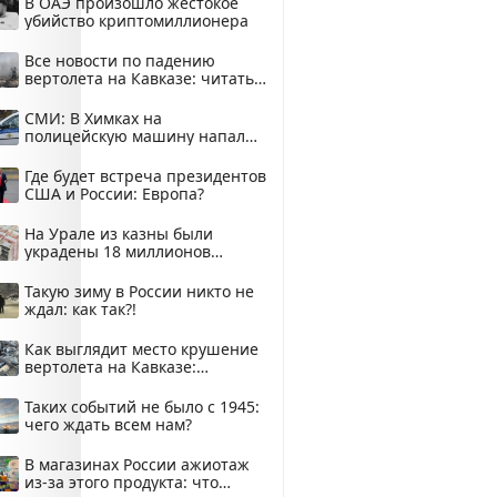
В ОАЭ произошло жестокое
убийство криптомиллионера
Все новости по падению
вертолета на Кавказе: читать
здесь
СМИ: В Химках на
полицейскую машину напали
и подожгли.
Где будет встреча президентов
США и России: Европа?
На Урале из казны были
украдены 18 миллионов
рублей
Такую зиму в России никто не
ждал: как так?!
Как выглядит место крушение
вертолета на Кавказе:
смотреть
Таких событий не было с 1945:
чего ждать всем нам?
В магазинах России ажиотаж
из-за этого продукта: что