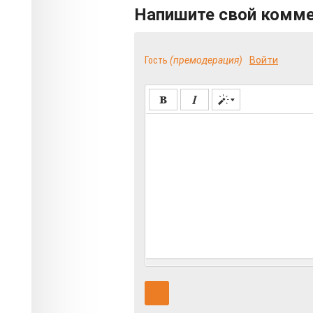
Напишите свой комм
Гость
(премодерация)
Войти