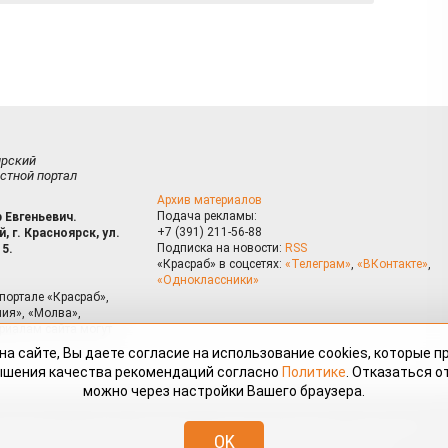
ирский
стной портал
Архив материалов
Подача рекламы:
 Евгеньевич.
+7 (391) 211-56-88
, г. Красноярск, ул.
Подписка на новости:
RSS
15.
«Красраб» в соцсетях:
«Телеграм»
,
«ВКонтакте»
,
«Одноклассники»
портале «Красраб»,
ия», «Молва»,
риалам сайта могут
на сайте, Вы даете согласие на использование cookies, которые 
ышения качества рекомендаций согласно
Политике
. Отказаться от
можно через настройки Вашего браузера.
змещённые на портале «Красраб.ру» сотрудниками редакции, нештатными
OK
 авторского права. Полное или частичное использование материалов,