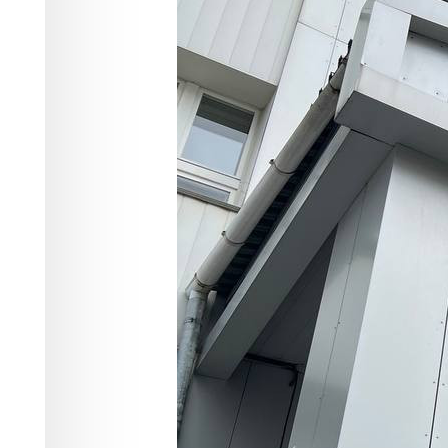
новосибирског
Происшествия
06.08.2025 15:03
842
1