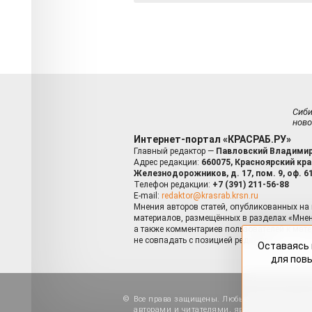
Сиб
ново
Интернет-портал «КРАСРАБ.РУ»
Главный редактор —
Павловский Владимир
Адрес редакции:
660075, Красноярский край
Железнодорожников, д. 17, пом. 9, оф. 6
Телефон редакции:
+7 (391) 211-56-88
E-mail:
redaktor@krasrab.krsn.ru
Мнения авторов статей, опубликованных на 
материалов, размещённых в разделах «Мнен
а также комментариев пользователей к мате
не совпадать с позицией редакции.
Оставаясь 
для пов
Все права защищены. Любые материалы, ра
авторами и читателями, являются объектами