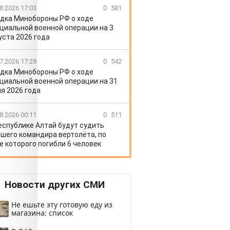
8.2026 17:03
0
581
дка Минобороны РФ о ходе
циальной военной операции на 3
уста 2026 года
7.2026 17:28
0
542
дка Минобороны РФ о ходе
циальной военной операции на 31
я 2026 года
8.2026 00:11
0
511
еспублике Алтай будут судить
шего командира вертолёта, по
е которого погибли 6 человек
Новости других СМИ
Не ешьте эту готовую еду из
магазина: список