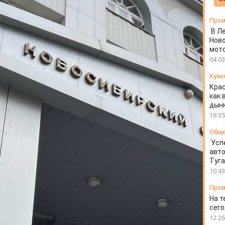
о диверсанта
Прои
В Л
Ново
мот
04:03
Кухн
Крас
как 
дын
18:35
Общ
Усп
авто
Туг
10:43
Прои
На т
сего
12:26