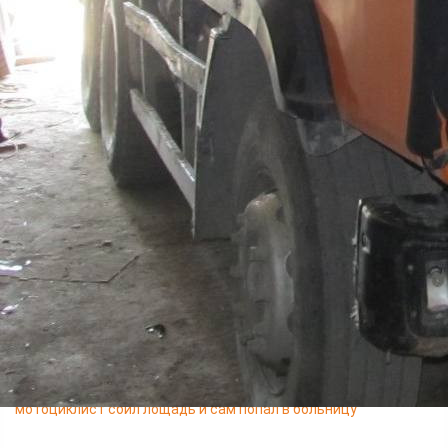
возбуждено уголовное дело по статье "Угон". Ему грозит до 5
лет лишения свободы. Угнанный самосвал возвращён
владельцу.
Читайте также
06.08 14:58
На Красноярской железной дороге расследуют дело о сходе
с рельс тринадцати вагонов
06.08 14:43
Появились кадры с места падения легкомоторного самолёта
Cessna-182R в Иркутской области
06.08 12:45
Исправленная дата в трудовой книжке стоила житльнице
Норильска 9 месяцев стажа
06.08 12:26
На территории Красноярского края сегодня действуют 248
лесных пожаров
06.08 11:55
В Дзержинско-Тасеевском округе нетрезвый юный
мотоциклист сбил лощадь и сам попал в больницу