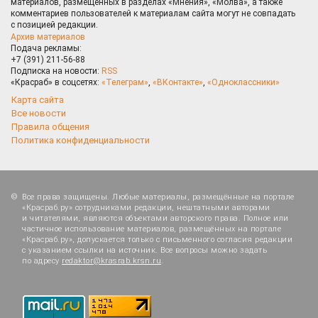
материалов, размещённых в разделах «Мнения», «Молва», а также
комментариев пользователей к материалам сайта могут не совпадать
с позицией редакции.
Архив материалов
Подача рекламы:
+7 (391) 211-56-88
Подписка на новости:
RSS
«Красраб» в соцсетях:
«Телеграм»
,
«ВКонтакте»
,
«Одноклассники»
Карта сайта
Все новости
Правила общения
Политика конфиденциальности
Все права защищены. Любые материалы, размещённые на портале
«Красраб.ру» сотрудниками редакции, нештатными авторами
и читателями, являются объектами авторского права. Полное или
частичное использование материалов, размещённых на портале
«Красраб.ру», допускается только с письменного согласия редакции
с указанием ссылки на источник. Все вопросы можно задать
по адресу
redaktor@krasrab.krsn.ru
.