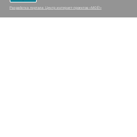
Разработка портала:
Центр интернет-проектов «МОЁ!»