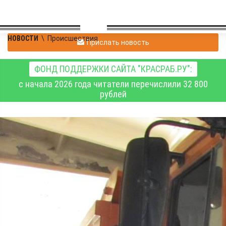
НОВОСТИ
\
Происшествия
Прислать новость
ФОНД ПОДДЕРЖКИ САЙТА "КРАСРАБ.РУ":
с начала 2026 года читатели перечислили 32 800
рублей
Житель Ачинска поехал
в Боготол на угнанном
самосвале, но оказался
в придорожном кювете