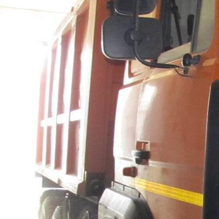
Происшествия
06.08.2025 11:26
1538
Фото:
ГУ МВД России по Красноярскому краю
В конце июля днём мужчина, находясь на работе, куда
устроился несколько дней назад, сел за руль самосвала МАЗ
и отправился к друзьям в Боготол. Однако до пункта
назначения он не добрался.
По случайности окурок сигареты попал ему под одежду, и
водитель отвлёкся от управления техникой, допустил съезд
в кювет в районе станции Вагино. Сам он не пострадал, а вот
угнанный большегруз оказался повреждён. Материальный
ущерб составил свыше 322 тысяч рублей.
В отношении неоднократно судимого 39-летнего ачинца