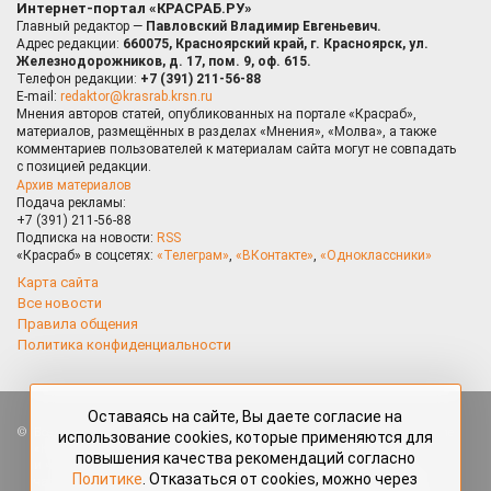
Интернет-портал «КРАСРАБ.РУ»
Главный редактор —
Павловский Владимир Евгеньевич.
Адрес редакции:
660075, Красноярский край, г. Красноярск, ул.
Железнодорожников, д. 17, пом. 9, оф. 615.
Телефон редакции:
+7 (391) 211-56-88
E-mail:
redaktor@krasrab.krsn.ru
Мнения авторов статей, опубликованных на портале «Красраб»,
материалов, размещённых в разделах «Мнения», «Молва», а также
комментариев пользователей к материалам сайта могут не совпадать
с позицией редакции.
Архив материалов
Подача рекламы:
+7 (391) 211-56-88
Подписка на новости:
RSS
«Красраб» в соцсетях:
«Телеграм»
,
«ВКонтакте»
,
«Одноклассники»
Карта сайта
Все новости
Правила общения
Политика конфиденциальности
Оставаясь на сайте, Вы даете согласие на
Все права защищены. Любые материалы, размещённые на портале
использование cookies, которые применяются для
«Красраб.ру» сотрудниками редакции, нештатными авторами
повышения качества рекомендаций согласно
и читателями, являются объектами авторского права. Полное или
Политике
. Отказаться от cookies, можно через
частичное использование материалов, размещённых на портале