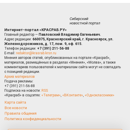
Сибирский
новостной портал
Интернет-портал «КРАСРАБ.РУ»
Главный редактор —
Павловский Владимир Евгеньевич.
Адрес редакции:
660075, Красноярский край, г. Красноярск, ул.
Железнодорожников, д. 17, пом. 9, оф. 615.
Телефон редакции:
+7 (391) 211-56-88
E-mail:
redaktor@krasrab.krsn.ru
Мнения авторов статей, опубликованных на портале «Красраб»,
материалов, размещённых в разделах «Мнения», «Молва», а также
комментариев пользователей к материалам сайта могут не совпадать
с позицией редакции.
Архив материалов
Подача рекламы:
+7 (391) 211-56-88
Подписка на новости:
RSS
«Красраб» в соцсетях:
«Телеграм»
,
«ВКонтакте»
,
«Одноклассники»
Карта сайта
Все новости
Правила общения
Политика конфиденциальности