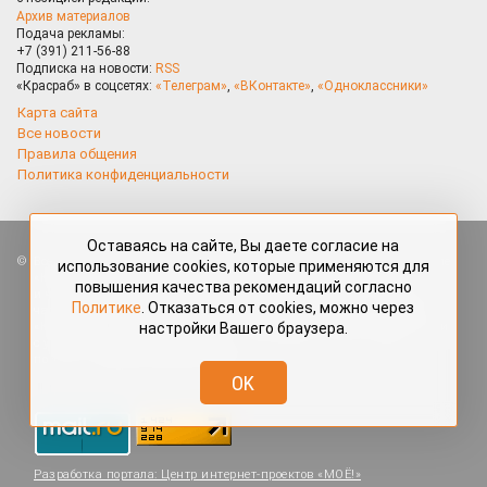
Архив материалов
Подача рекламы:
+7 (391) 211-56-88
Подписка на новости:
RSS
«Красраб» в соцсетях:
«Телеграм»
,
«ВКонтакте»
,
«Одноклассники»
Карта сайта
Все новости
Правила общения
Политика конфиденциальности
Оставаясь на сайте, Вы даете согласие на
Все права защищены. Любые материалы, размещённые на портале
использование cookies, которые применяются для
«Красраб.ру» сотрудниками редакции, нештатными авторами
повышения качества рекомендаций согласно
и читателями, являются объектами авторского права. Полное или
Политике
. Отказаться от cookies, можно через
частичное использование материалов, размещённых на портале
настройки Вашего браузера.
«Красраб.ру», допускается только с письменного согласия редакции
с указанием ссылки на источник. Все вопросы можно задать
по адресу
redaktor@krasrab.krsn.ru
.
OK
Разработка портала:
Центр интернет-проектов «МОЁ!»