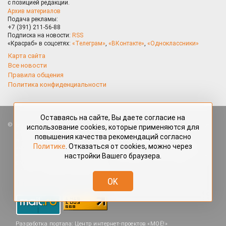
с позицией редакции.
Архив материалов
Подача рекламы:
+7 (391) 211-56-88
Подписка на новости:
RSS
«Красраб» в соцсетях:
«Телеграм»
,
«ВКонтакте»
,
«Одноклассники»
Карта сайта
Все новости
Правила общения
Политика конфиденциальности
Оставаясь на сайте, Вы даете согласие на
Все права защищены. Любые материалы, размещённые на портале
использование cookies, которые применяются для
«Красраб.ру» сотрудниками редакции, нештатными авторами
повышения качества рекомендаций согласно
и читателями, являются объектами авторского права. Полное или
Политике
. Отказаться от cookies, можно через
частичное использование материалов, размещённых на портале
настройки Вашего браузера.
«Красраб.ру», допускается только с письменного согласия редакции
с указанием ссылки на источник. Все вопросы можно задать
по адресу
redaktor@krasrab.krsn.ru
.
OK
Разработка портала:
Центр интернет-проектов «МОЁ!»