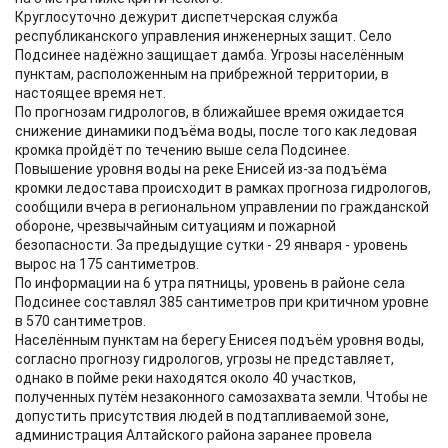
Круглосуточно дежурит диспетчерская служба
республиканского управления инженерных защит. Село
Подсинее надёжно защищает дамба. Угрозы населённым
пунктам, расположенным на прибрежной территории, в
настоящее время нет.
По прогнозам гидрологов, в ближайшее время ожидается
снижение динамики подъёма воды, после того как ледовая
кромка пройдёт по течению выше села Подсинее.
Повышение уровня воды на реке Енисей из-за подъёма
кромки ледостава происходит в рамках прогноза гидрологов,
сообщили вчера в региональном управлении по гражданской
обороне, чрезвычайным ситуациям и пожарной
безопасности. За предыдущие сутки - 29 января - уровень
вырос на 175 сантиметров.
По информации на 6 утра пятницы, уровень в районе села
Подсинее составлял 385 сантиметров при критичном уровне
в 570 сантиметров.
Населённым пунктам на берегу Енисея подъём уровня воды,
согласно прогнозу гидрологов, угрозы не представляет,
однако в пойме реки находятся около 40 участков,
полученных путём незаконного самозахвата земли. Чтобы не
допустить присутствия людей в подтапливаемой зоне,
администрация Алтайского района заранее провела