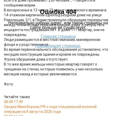
Всего в доме проживают 230 человек", - говорится в
сообщении мэрии.
В воскресенье в 13 часов 15 минут московского времени в
14-этажном кирпичном одноподъездном доме на улице
Революции, 3/1, в Перми произошло обрушение перекрытия
между техническим этажом и крышей дома. В результате
инцидента пострадавших нет. В доме 111 квартир, они не
повреждены.
Люди размещаются в местной гимназии, маневренном
фонде и у родственников.
Во время первоначального обследования установлено, что
несущие конструкции здания и кровли не повреждены.
Угроза обрушения дома отсутствует.
В то жее время жильцы некоторых квартир говорят о
трещинах на стенах, которые появились у них несколько
месяцев назад и которые увеличиваются.
Фото:
Читайте также
08.08 17:49
Сводка Минобороны РФ о ходе специальной военной
операции на 8 августа 2026 года