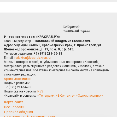
Сибирский
новостной портал
Интернет-портал «КРАСРАБ.РУ»
Главный редактор —
Павловский Владимир Евгеньевич.
Адрес редакции:
660075, Красноярский край, г. Красноярск, ул.
Железнодорожников, д. 17, пом. 9, оф. 615.
Телефон редакции:
+7 (391) 211-56-88
E-mail:
redaktor@krasrab.krsn.ru
Мнения авторов статей, опубликованных на портале «Красраб»,
материалов, размещённых в разделах «Мнения», «Молва», а также
комментариев пользователей к материалам сайта могут не совпадать
с позицией редакции.
Архив материалов
Подача рекламы:
+7 (391) 211-56-88
Подписка на новости:
RSS
«Красраб» в соцсетях:
«Телеграм»
,
«ВКонтакте»
,
«Одноклассники»
Карта сайта
Все новости
Правила общения
Политика конфиденциальности