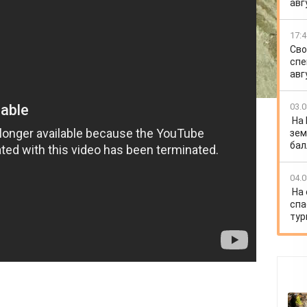
авг
17:4
Сво
спе
авг
03.0
На
зем
бал
04.0
На
спа
тур