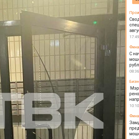
Прои
Свод
спец
авгу
17:49
Фин
С на
моше
руб
08:36
Бизн
Мэр
рено
напр
10:10
Фин
Зам
пред
моше