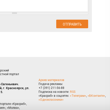
ирский
стной портал
Архив материалов
Подача рекламы:
 Евгеньевич.
+7 (391) 211-56-88
, г. Красноярск, ул.
Подписка на новости:
RSS
15.
«Красраб» в соцсетях:
«Телеграм»
,
«ВКонтакте»
,
«Одноклассники»
портале «Красраб»,
ия», «Молва»,