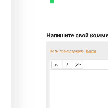
Напишите свой комм
Гость
(премодерация)
Войти