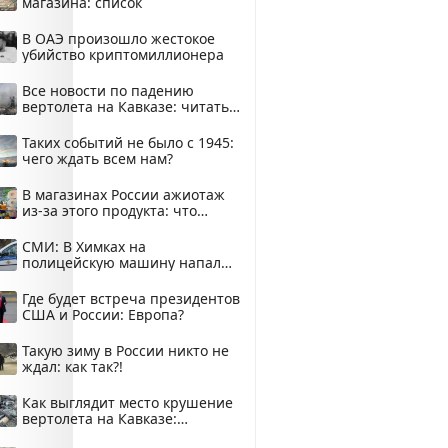
магазина: список
В ОАЭ произошло жестокое
убийство криптомиллионера
Все новости по падению
вертолета на Кавказе: читать
здесь
Таких событий не было с 1945:
чего ждать всем нам?
В магазинах России ажиотаж
из-за этого продукта: что
купить?
СМИ: В Химках на
полицейскую машину напали
и подожгли.
Где будет встреча президентов
США и России: Европа?
Такую зиму в России никто не
ждал: как так?!
Как выглядит место крушение
вертолета на Кавказе:
смотреть