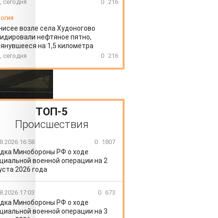
, сегодня
0
216
огия
нисее возле села Худоногово
идировали нефтяное пятно,
янувшееся на 1,5 километра
, сегодня
0
216
ТОП-5
Происшествия
8.2026 16:58
0
1807
дка Минобороны РФ о ходе
циальной военной операции на 2
уста 2026 года
8.2026 17:03
0
673
дка Минобороны РФ о ходе
циальной военной операции на 3