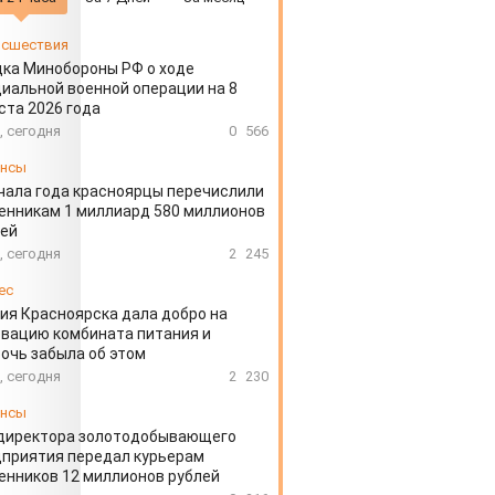
сшествия
ка Минобороны РФ о ходе
иальной военной операции на 8
ста 2026 года
, сегодня
0
566
ансы
чала года красноярцы перечислили
нникам 1 миллиард 580 миллионов
лей
, сегодня
2
245
ес
ия Красноярска дала добро на
вацию комбината питания и
очь забыла об этом
, сегодня
2
230
ансы
директора золотодобывающего
приятия передал курьерам
нников 12 миллионов рублей