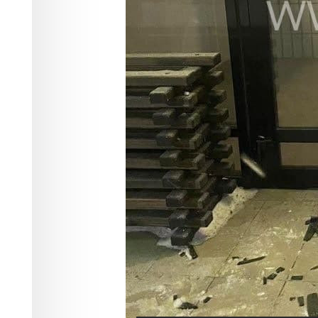
Фото:
ТВК
В Красноярске женщина ногой разбил
проверку.
Всё произошло в доме №17а на улице
видеонаблюдения. На кадрах видно, к
результате чего стекло разбивается.
Жильцы дома обратились в полицию. 