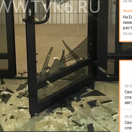
08:46
Экол
На Е
ликв
раст
09:46
02.0
Сво
а стекло двери в подъезде. Полиция проводит
спе
авг
 Лесопарковой. Инцидент попал на запись камеры
ак женщина подходит к двери и начинает её пинать, в
03.0
 Сообщается, что красноярка была сильно пьяна.
Сво
Сейчас стражи порядка проводят проверку.
спе