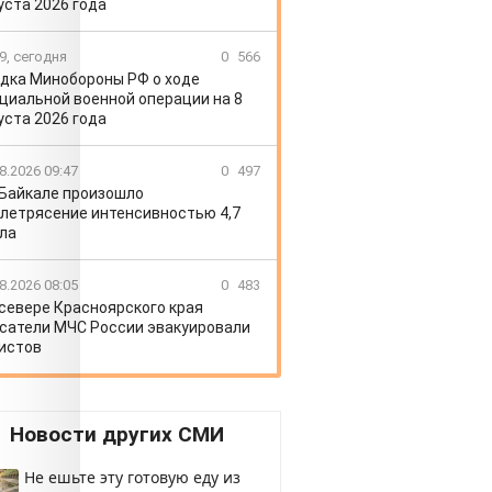
уста 2026 года
9, сегодня
0
566
дка Минобороны РФ о ходе
циальной военной операции на 8
уста 2026 года
8.2026 09:47
0
497
 Байкале произошло
летрясение интенсивностью 4,7
ла
8.2026 08:05
0
483
 севере Красноярского края
сатели МЧС России эвакуировали
истов
Новости других СМИ
Не ешьте эту готовую еду из