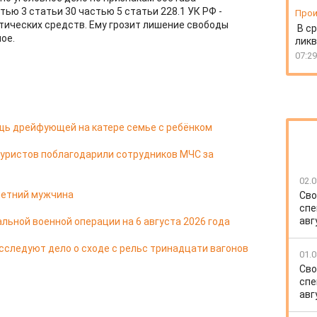
ью 3 статьи 30 частью 5 статьи 228.1 УК РФ -
Прои
тических средств. Ему грозит лишение свободы
В ср
ое.
ликв
07:29
щь дрейфующей на катере семье с ребёнком
туристов поблагодарили сотрудников МЧС за
02.0
-летний мужчина
Сво
спе
авг
льной военной операции на 6 августа 2026 года
сследуют дело о сходе с рельс тринадцати вагонов
01.0
Сво
спе
авг