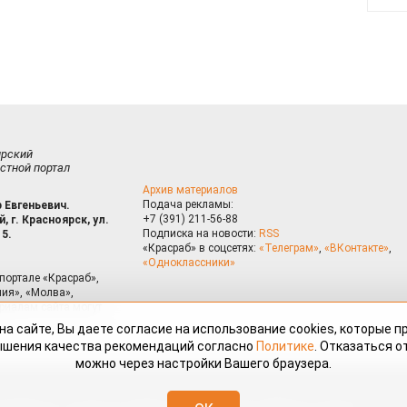
ирский
стной портал
Архив материалов
Подача рекламы:
 Евгеньевич.
+7 (391) 211-56-88
, г. Красноярск, ул.
Подписка на новости:
RSS
15.
«Красраб» в соцсетях:
«Телеграм»
,
«ВКонтакте»
,
«Одноклассники»
портале «Красраб»,
ия», «Молва»,
риалам сайта могут
на сайте, Вы даете согласие на использование cookies, которые 
ышения качества рекомендаций согласно
Политике
. Отказаться от
можно через настройки Вашего браузера.
змещённые на портале «Красраб.ру» сотрудниками редакции, нештатными