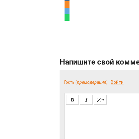
Напишите свой комм
Гость
(премодерация)
Войти