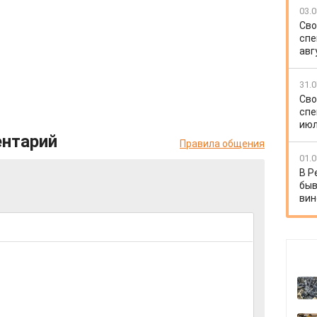
03.0
Сво
спе
авг
31.0
Сво
спе
июл
ентарий
Правила общения
01.0
В Р
быв
вин