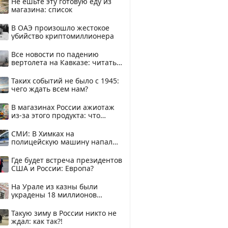
Не ешьте эту готовую еду из
магазина: список
В ОАЭ произошло жестокое
убийство криптомиллионера
Все новости по падению
вертолета на Кавказе: читать
здесь
Таких событий не было с 1945:
чего ждать всем нам?
В магазинах России ажиотаж
из-за этого продукта: что
купить?
СМИ: В Химках на
полицейскую машину напали
и подожгли.
Где будет встреча президентов
США и России: Европа?
На Урале из казны были
украдены 18 миллионов
рублей
Такую зиму в России никто не
ждал: как так?!