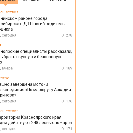
сшествия
енинском районе города
сибирска в ДТП погиб водитель
оцикла
, сегодня
0
278
я
ноярские специалисты рассказали,
выбрать вкусную и безопасную
ю
, вчера
0
189
ество
ешно завершена мото- и
экспедиция «По маршруту Аркадия
аринова»
, сегодня
0
176
сшествия
ерритории Красноярского края
дня действуют 248 лесных пожаров
, сегодня
0
171