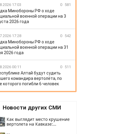
8.2026 17:03
0
581
дка Минобороны РФ о ходе
циальной военной операции на 3
уста 2026 года
7.2026 17:28
0
542
дка Минобороны РФ о ходе
циальной военной операции на 31
я 2026 года
8.2026 00:11
0
511
еспублике Алтай будут судить
шего командира вертолёта, по
е которого погибли 6 человек
Новости других СМИ
Как выглядит место крушение
вертолета на Кавказе:
смотреть