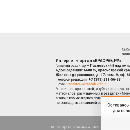
Сиб
ново
Интернет-портал «КРАСРАБ.РУ»
Главный редактор —
Павловский Владимир
Адрес редакции:
660075, Красноярский край
Железнодорожников, д. 17, пом. 9, оф. 6
Телефон редакции:
+7 (391) 211-56-88
E-mail:
redaktor@krasrab.krsn.ru
Мнения авторов статей, опубликованных на 
материалов, размещённых в разделах «Мнен
а также комментариев пользователей к мате
не совпадать с позицией редакции.
Оставаясь 
для пов
Все права защищены. Любые материалы, ра