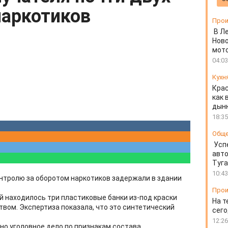
наркотиков
Прои
В Л
Ново
мот
04:03
Кухн
Крас
как 
дын
18:35
Общ
Усп
авто
Туг
10:43
онтролю за оборотом наркотиков задержали в здании
Прои
ой находилось три пластиковые банки из-под краски
На т
вом. Экспертиза показала, что это синтетический
сего
12:26
о уголовное дело по признакам состава