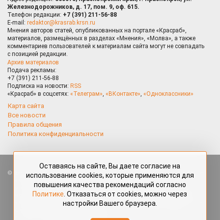
Железнодорожников, д. 17, пом. 9, оф. 615.
Телефон редакции:
+7 (391) 211-56-88
E-mail:
redaktor@krasrab.krsn.ru
Мнения авторов статей, опубликованных на портале «Красраб»,
материалов, размещённых в разделах «Мнения», «Молва», а также
комментариев пользователей к материалам сайта могут не совпадать
с позицией редакции.
Архив материалов
Подача рекламы:
+7 (391) 211-56-88
Подписка на новости:
RSS
«Красраб» в соцсетях:
«Телеграм»
,
«ВКонтакте»
,
«Одноклассники»
Карта сайта
Все новости
Правила общения
Политика конфиденциальности
Оставаясь на сайте, Вы даете согласие на
Все права защищены. Любые материалы, размещённые на портале
использование cookies, которые применяются для
«Красраб.ру» сотрудниками редакции, нештатными авторами
повышения качества рекомендаций согласно
и читателями, являются объектами авторского права. Полное или
Политике
. Отказаться от cookies, можно через
частичное использование материалов, размещённых на портале
настройки Вашего браузера.
«Красраб.ру», допускается только с письменного согласия редакции
с указанием ссылки на источник. Все вопросы можно задать
по адресу
redaktor@krasrab.krsn.ru
.