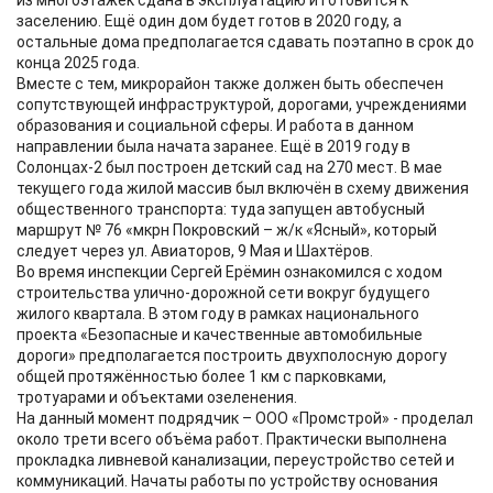
из многоэтажек сдана в эксплуатацию и готовится к
заселению. Ещё один дом будет готов в 2020 году, а
остальные дома предполагается сдавать поэтапно в срок до
конца 2025 года.
Вместе с тем, микрорайон также должен быть обеспечен
сопутствующей инфраструктурой, дорогами, учреждениями
образования и социальной сферы. И работа в данном
направлении была начата заранее. Ещё в 2019 году в
Солонцах-2 был построен детский сад на 270 мест. В мае
текущего года жилой массив был включён в схему движения
общественного транспорта: туда запущен автобусный
маршрут № 76 «мкрн Покровский – ж/к «Ясный», который
следует через ул. Авиаторов, 9 Мая и Шахтёров.
Во время инспекции Сергей Ерёмин ознакомился с ходом
строительства улично-дорожной сети вокруг будущего
жилого квартала. В этом году в рамках национального
проекта «Безопасные и качественные автомобильные
дороги» предполагается построить двухполосную дорогу
общей протяжённостью более 1 км с парковками,
тротуарами и объектами озеленения.
На данный момент подрядчик – ООО «Промстрой» - проделал
около трети всего объёма работ. Практически выполнена
прокладка ливневой канализации, переустройство сетей и
коммуникаций. Начаты работы по устройству основания