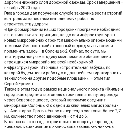
дороги и нижнего слоя дорожной одежды. Срок завершения –
октябрь 2020 года.
Глава города дал поручение службе заказчика вести строгий
контроль за качеством выполняемых работ по
строительству дороги.
«При формировании наших городских программ необходимо
отталкиваться от принципа, когда вся инфраструктура в
новых микрорайонах строится максимально опережающими
темпами. Именно такой эталонный подход мы пытаемся
применить здесь – в Солонцах-2. Сейчас, по сути, мы
тестируем новую методику комплексного обеспечения
строящихся микрорайонов всей необходимой
инфраструктурой. Это наша «строительная азбука», по
которой будем вести работу, а в дальнейшем тиражировать
технологию на другие подобные площадки», – отметил
Сергей Ерёмин.
Также в этом году в рамках национального проекта «Жильё и
городская среда» стартовало строительство путепровода
через Северное шоссе, который напрямую соединит
микрорайон Солонцы-2 с одной из ключевых магистралей -
ул. Авиаторов. Протяжённость переезда составит более 2,7
км, количество полос движения – от 4 до 6.
В планах на этот год - строительство опор путепровода,
ливневой канализации и сооружение земляного полотна.