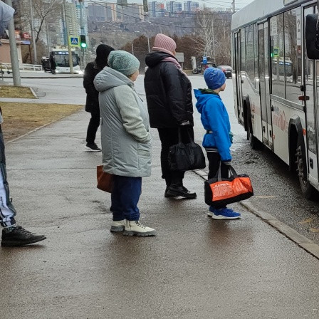
Город
19.07.2024 14:52
3365
Фото:
2gis.ru, Vasiliy Shabanov
В Красноярске меняются схемы движения двух автобусов.
Это делается для безопасности пассажиров.
Речь идёт о маршрутах №85 и №99. С 3 августа они не будут
ездить по улице Каратанова. Как объяснили в мэрии, данная
дорога часто бывает хаотично запаркована личным
транспортом. Из-за этого регулярно происходят аварии с
участием автобусов и конфликты. Чтобы обезопасить
пассажиров, решено исключить улицу из схем.
Маршрут №85 от Ветлужанки в сторону конечного
остановочного пункта "Верхние Черёмушки" поедет по Мира,