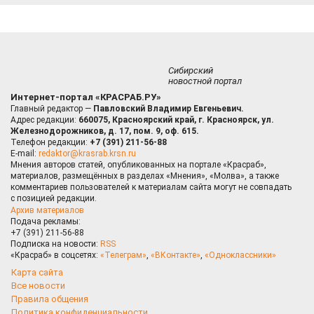
Сибирский
новостной портал
Интернет-портал «КРАСРАБ.РУ»
Главный редактор —
Павловский Владимир Евгеньевич.
Адрес редакции:
660075, Красноярский край, г. Красноярск, ул.
Железнодорожников, д. 17, пом. 9, оф. 615.
Телефон редакции:
+7 (391) 211-56-88
E-mail:
redaktor@krasrab.krsn.ru
Мнения авторов статей, опубликованных на портале «Красраб»,
материалов, размещённых в разделах «Мнения», «Молва», а также
комментариев пользователей к материалам сайта могут не совпадать
с позицией редакции.
Архив материалов
Подача рекламы:
+7 (391) 211-56-88
Подписка на новости:
RSS
«Красраб» в соцсетях:
«Телеграм»
,
«ВКонтакте»
,
«Одноклассники»
Карта сайта
Все новости
Правила общения
Политика конфиденциальности