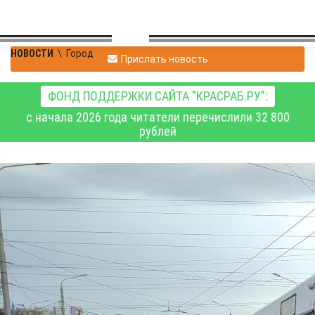
НОВОСТИ
\
Город
Прислать новость
ФОНД ПОДДЕРЖКИ САЙТА "КРАСРАБ.РУ":
с начала 2026 года читатели перечислили 32 800
рублей
В Красноярске с 3
августа автобусы №85
и №99 будут ходить по
новым схемам