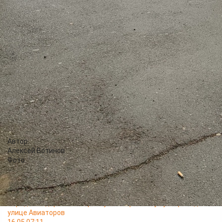
9 Января и Карла Маркса. Далее - по привычной схеме.
Исключается остановка "Сибирский институт искусств".
Добавляются пункты "Гостиница «Октябрьская»" и
"Филармония". В обратном направлении ничего не меняется.
Автобусы маршрута №99 от микрорайона Северного в
сторону конечной остановки "Автотранспортный техникум"
будут двигаться по Партизана Железняка, Белинского и
Ленина. Исключаются пункты "Филармония" и "Улица
Каратанова". Других изменений в схеме не планируется.
Информацию о движении общественного транспорта можно
уточнить по телефону 256-84-00 или на сайте
mu-kgt.ru
.​
Автор:
Алексей Вотинов
Фото:
Читайте также
25.05 16:45
Городские дорожники приступили к ремонту путепровода на
улице Авиаторов