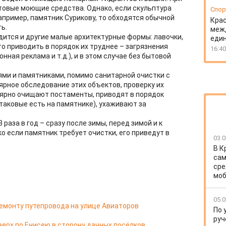
товые моющие средства. Однако, если скульптура
Спор
например, памятник Сурикову, то обходятся обычной
Крас
ь.
меж
ится и другие малые архитектурные формы: лавочки,
еди
то приводить в порядок их труднее – загрязнения
16:40
нная реклама и т.д.), и в этом случае без бытовой
ми и памятниками, помимо санитарной очистки с
ярное обследование этих объектов, проверку их
лярно очищают постаменты, приводят в порядок
 таковые есть на памятнике), ухаживают за
раза в год – сразу после зимы, перед зимой и к
 если памятник требует очистки, его приведут в
03.0
В К
сам
сре
моб
05.0
емонту путепровода на улице Авиаторов
По 
руч
верх по Енисею в сторону дачных посёлков