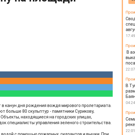
Прои
Свод
спец
авгу
17:49
Прои
В а
выка
пос
22:07
Прои
В Ту
разм
Бая
04:24
 в канун дня рождения вождя мирового пролетариата.
т больше 80 скульптур - памятники Сурикову,
Прои
д. Объекты, находящиеся на городских улицах,
Семь
ядок специалисты управления зеленого строительства.
реке
22:01
й водой с помощью пожарных гидрантов и вышки. При