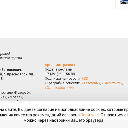
ирский
стной портал
Архив материалов
Подача рекламы:
 Евгеньевич.
+7 (391) 211-56-88
, г. Красноярск, ул.
Подписка на новости:
RSS
15.
«Красраб» в соцсетях:
«Телеграм»
,
«ВКонтакте»
,
«Одноклассники»
портале «Красраб»,
ия», «Молва»,
риалам сайта могут
на сайте, Вы даете согласие на использование cookies, которые 
ышения качества рекомендаций согласно
Политике
. Отказаться от
можно через настройки Вашего браузера.