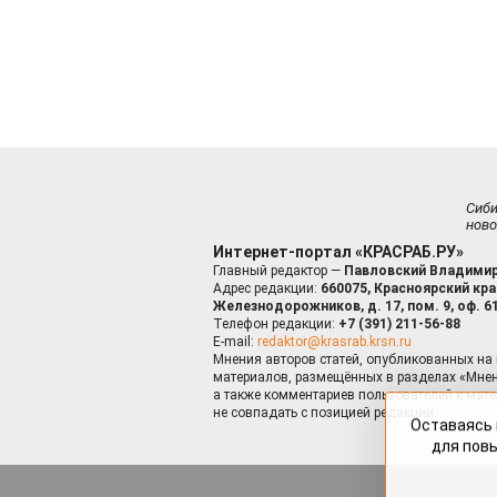
Сиб
ново
Интернет-портал «КРАСРАБ.РУ»
Главный редактор —
Павловский Владимир
Адрес редакции:
660075, Красноярский край
Железнодорожников, д. 17, пом. 9, оф. 6
Телефон редакции:
+7 (391) 211-56-88
E-mail:
redaktor@krasrab.krsn.ru
Мнения авторов статей, опубликованных на 
материалов, размещённых в разделах «Мнен
а также комментариев пользователей к мате
не совпадать с позицией редакции.
Оставаясь 
для пов