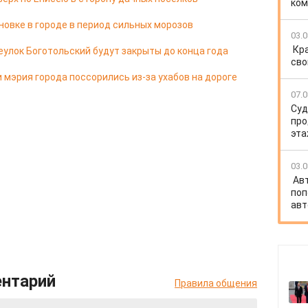
ко
новке в городе в период сильных морозов
03.0
Кр
еулок Боготольский будут закрыты до конца года
сво
 мэрия города поссорились из-за ухабов на дороге
07.0
Суд
про
эта
03.0
Ав
поп
авт
ентарий
Правила общения