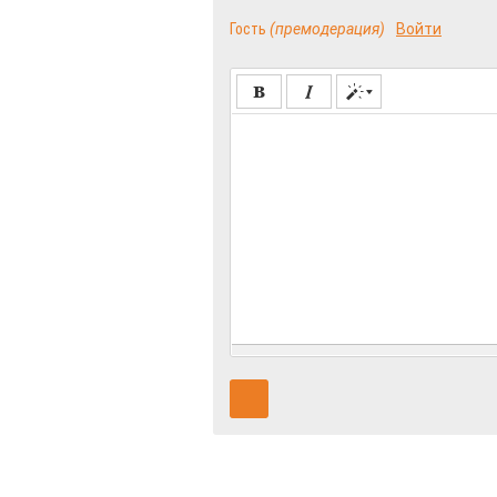
Гость
(премодерация)
Войти