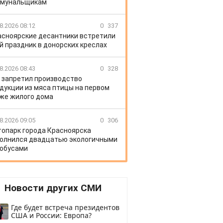
ммунальщикам
8.2026 08:12
0
337
асноярские десантники встретили
й праздник в донорских креслах
8.2026 08:43
0
328
 запретил производство
дукции из мяса птицы на первом
же жилого дома
8.2026 09:05
0
306
топарк города Красноярска
олнился двадцатью экологичными
обусами
Новости других СМИ
Где будет встреча президентов
США и России: Европа?