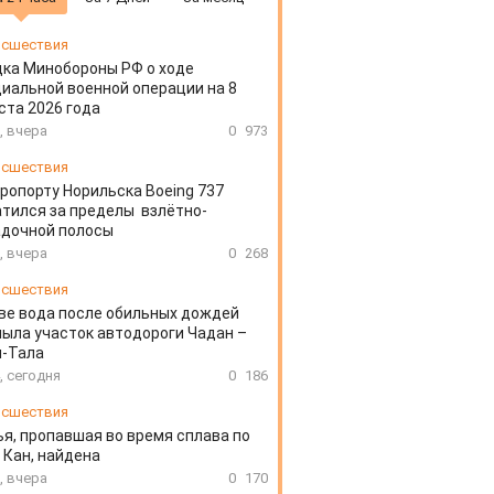
сшествия
ка Минобороны РФ о ходе
иальной военной операции на 8
ста 2026 года
, вчера
0
973
сшествия
эропорту Норильска Boeing 737
тился за пределы взлётно-
адочной полосы
, вчера
0
268
сшествия
ве вода после обильных дождей
ыла участок автодороги Чадан –
н-Тала
, сегодня
0
186
сшествия
я, пропавшая во время сплава по
 Кан, найдена
, вчера
0
170