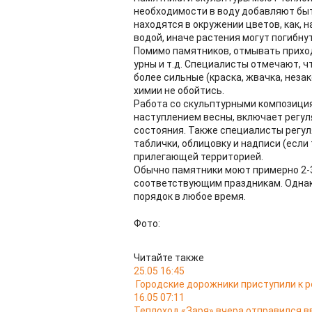
необходимости в воду добавляют бы
находятся в окружении цветов, как, 
водой, иначе растения могут погибнут
Помимо памятников, отмывать приход
урны и т.д. Специалисты отмечают, ч
более сильные (краска, жвачка, незако
химии не обойтись.
Работа со скульптурными композиция
наступлением весны, включает регул
состояния. Также специалисты регу
таблички, облицовку и надписи (если
прилегающей территорией.
Обычно памятники моют примерно 2-3 
соответствующим праздникам. Однако
порядок в любое время.
Фото:
Читайте также
25.05 16:45
Городские дорожники приступили к р
16.05 07:11
Теплоход «Заря» вчера отправился в