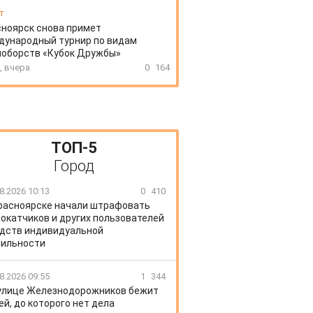
т
ноярск снова примет
дународный турнир по видам
ноборств «Кубок Дружбы»
, вчера
0
164
ТОП-5
Город
8.2026 10:13
0
410
расноярске начали штрафовать
окатчиков и других пользователей
дств индивидуальной
ильности
8.2026 09:55
1
344
улице Железнодорожников бежит
ей, до которого нет дела