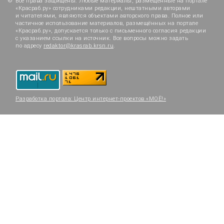
Все права защищены. Любые материалы, размещённые на портале
«Красраб.ру» сотрудниками редакции, нештатными авторами
и читателями, являются объектами авторского права. Полное или
частичное использование материалов, размещённых на портале
«Красраб.ру», допускается только с письменного согласия редакции
с указанием ссылки на источник. Все вопросы можно задать
по адресу
redaktor@krasrab.krsn.ru
.
Разработка портала:
Центр интернет-проектов «МОЁ!»