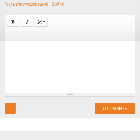
Гость
(премодерация)
Войти