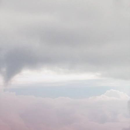
Город
03.04.2024 20:20
2135
Фото:
t.me/adm_krasnoyarsk
Главное управление по гражданской обороне, чрезвычайным
ситуациям и пожарной безопасности администрации
Красноярска предупреждает о ветреной погоде. Возможны
обрывы проводов и падения деревьев.
Специалисты Среднесибирского УГМС прогнозируют 4
апреля в центральных районах края и столице региона
сильный западный ветер. Его порывы будут достигать 15-20
м/с.
Стихия может стать причиной различных происшествий.
Гражданам следует держаться подальше от рекламных