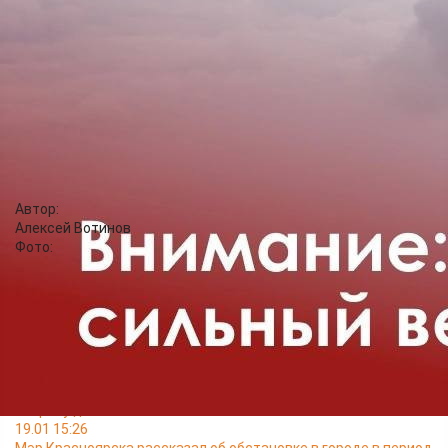
щитов и других лёгких конструкций, крупных деревьев,
строящихся и ремонтируемых зданий. Не паркуйте возле
указанных объектов свои транспортные средства. Избегайте
линий электропередачи и не подходите к оборвавшимся
проводам. В помещениях плотно закрывайте окна и двери.
Откажитесь от проведения работ на высоте. Соблюдайте
осторожность на дорогах.
Единый телефон вызова экстренных оперативных служб -
112.
Автор:
Алексей Вотинов
Фото:
Читайте также
25.05 16:45
Городские дорожники приступили к ремонту путепровода на
улице Авиаторов
16.05 07:11
Теплоход «Заря» вчера отправился вверх по Енисею в
сторону дачных посёлков
19.01 15:26