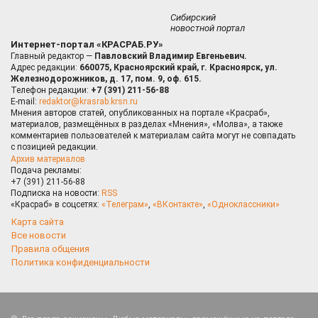
Сибирский
новостной портал
Интернет-портал «КРАСРАБ.РУ»
Главный редактор —
Павловский Владимир Евгеньевич.
Адрес редакции:
660075, Красноярский край, г. Красноярск, ул.
Железнодорожников, д. 17, пом. 9, оф. 615.
Телефон редакции:
+7 (391) 211-56-88
E-mail:
redaktor@krasrab.krsn.ru
Мнения авторов статей, опубликованных на портале «Красраб»,
материалов, размещённых в разделах «Мнения», «Молва», а также
комментариев пользователей к материалам сайта могут не совпадать
с позицией редакции.
Архив материалов
Подача рекламы:
+7 (391) 211-56-88
Подписка на новости:
RSS
«Красраб» в соцсетях:
«Телеграм»
,
«ВКонтакте»
,
«Одноклассники»
Карта сайта
Все новости
Правила общения
Политика конфиденциальности