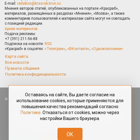
E-mail:
redaktor@krasrab.krsn.ru
Мнения авторов статей, опубликованных на портале «Красраб»,
материалов, размещённых в разделах «Мнения», «Молва», а также
комментариев пользователей к материалам сайта могут не совпадать
с позицией редакции.
Архив материалов
Подача рекламы:
+7 (391) 211-56-88
Подписка на новости:
RSS
«Красраб» в соцсетях:
«Телеграм»
,
«ВКонтакте»
,
«Одноклассники»
Карта сайта
Все новости
Правила общения
Политика конфиденциальности
Оставаясь на сайте, Вы даете согласие на
Все права защищены. Любые материалы, размещённые на портале
использование cookies, которые применяются для
«Красраб.ру» сотрудниками редакции, нештатными авторами
повышения качества рекомендаций согласно
и читателями, являются объектами авторского права. Полное или
Политике
. Отказаться от cookies, можно через
частичное использование материалов, размещённых на портале
настройки Вашего браузера.
«Красраб.ру», допускается только с письменного согласия редакции
с указанием ссылки на источник. Все вопросы можно задать
по адресу
redaktor@krasrab.krsn.ru
.
OK