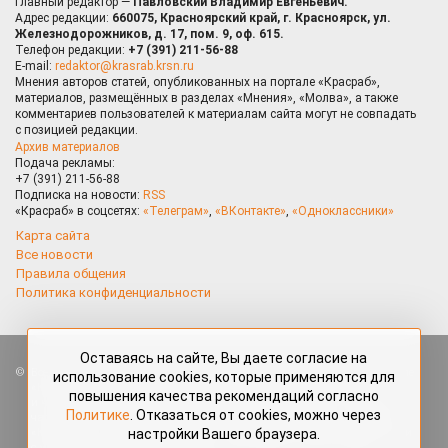
Главный редактор —
Павловский Владимир Евгеньевич.
Адрес редакции:
660075, Красноярский край, г. Красноярск, ул.
Железнодорожников, д. 17, пом. 9, оф. 615.
Телефон редакции:
+7 (391) 211-56-88
E-mail:
redaktor@krasrab.krsn.ru
Мнения авторов статей, опубликованных на портале «Красраб»,
материалов, размещённых в разделах «Мнения», «Молва», а также
комментариев пользователей к материалам сайта могут не совпадать
с позицией редакции.
Архив материалов
Подача рекламы:
+7 (391) 211-56-88
Подписка на новости:
RSS
«Красраб» в соцсетях:
«Телеграм»
,
«ВКонтакте»
,
«Одноклассники»
Карта сайта
Все новости
Правила общения
Политика конфиденциальности
Оставаясь на сайте, Вы даете согласие на
Все права защищены. Любые материалы, размещённые на портале
использование cookies, которые применяются для
«Красраб.ру» сотрудниками редакции, нештатными авторами
повышения качества рекомендаций согласно
и читателями, являются объектами авторского права. Полное или
Политике
. Отказаться от cookies, можно через
частичное использование материалов, размещённых на портале
настройки Вашего браузера.
«Красраб.ру», допускается только с письменного согласия редакции
с указанием ссылки на источник. Все вопросы можно задать