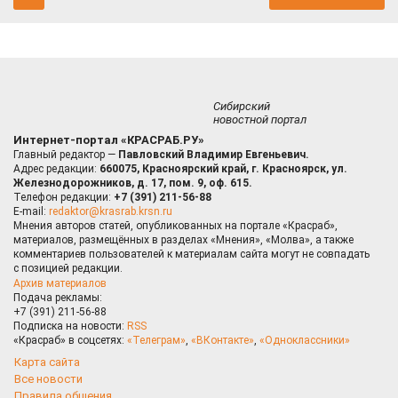
Сибирский
новостной портал
Интернет-портал «КРАСРАБ.РУ»
Главный редактор —
Павловский Владимир Евгеньевич.
Адрес редакции:
660075, Красноярский край, г. Красноярск, ул.
Железнодорожников, д. 17, пом. 9, оф. 615.
Телефон редакции:
+7 (391) 211-56-88
E-mail:
redaktor@krasrab.krsn.ru
Мнения авторов статей, опубликованных на портале «Красраб»,
материалов, размещённых в разделах «Мнения», «Молва», а также
комментариев пользователей к материалам сайта могут не совпадать
с позицией редакции.
Архив материалов
Подача рекламы:
+7 (391) 211-56-88
Подписка на новости:
RSS
«Красраб» в соцсетях:
«Телеграм»
,
«ВКонтакте»
,
«Одноклассники»
Карта сайта
Все новости
Правила общения