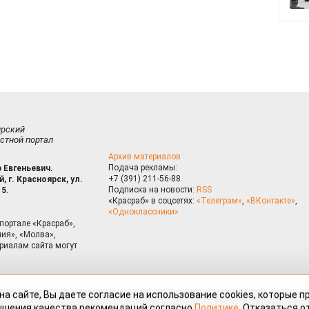
ирский
стной портал
Архив материалов
Подача рекламы:
 Евгеньевич.
+7 (391) 211-56-88
, г. Красноярск, ул.
Подписка на новости:
RSS
15.
«Красраб» в соцсетях:
«Телеграм»
,
«ВКонтакте»
,
«Одноклассники»
портале «Красраб»,
ия», «Молва»,
риалам сайта могут
на сайте, Вы даете согласие на использование cookies, которые 
ышения качества рекомендаций согласно
Политике
. Отказаться от
можно через настройки Вашего браузера.