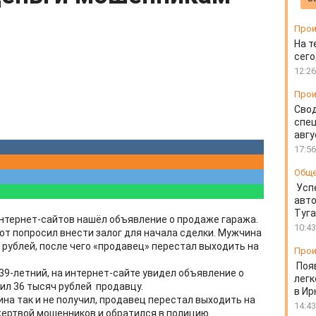
Прои
На т
сего
12:26
Прои
Свод
спец
авгу
17:56
Общ
Усп
авто
Туг
интернет-сайтов нашёл объявление о продаже гаража.
10:43
от попросил внести залог для начала сделки. Мужчина
 рублей, после чего «продавец» перестал выходить на
Прои
Поя
 39-летний, на интернет-сайте увидел объявление о
легк
ил 36 тысяч рублей продавцу.
в Ир
на так и не получил, продавец перестал выходить на
14:43
жертвой мошенников и обратился в полицию.