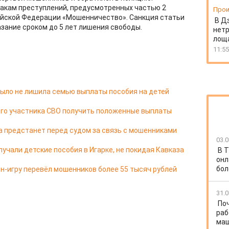
накам преступлений, предусмотренных частью 2
Прои
ийской Федерации «Мошенничество». Санкция статьи
В Д
ание сроком до 5 лет лишения свободы.
нет
лоща
11:55
ыло не лишила семью выплаты пособия на детей
его участника СВО получить положенные выплаты
а предстанет перед судом за связь с мошенниками
03.0
учали детские пособия в Игарке, не покидая Кавказа
В Т
онл
бол
йн-игру перевёл мошенников более 55 тысяч рублей
31.0
По
раб
ма