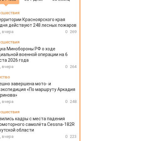
сшествия
ерритории Красноярского края
дня действуют 248 лесных пожаров
, вчера
0
269
сшествия
ка Минобороны РФ о ходе
иальной военной операции на 6
ста 2026 года
, вчера
0
264
ество
ешно завершена мото- и
экспедиция «По маршруту Аркадия
аринова»
, вчера
0
248
сшествия
вились кадры с места падения
омоторного самолёта Cessna-182R
кутской области
, вчера
0
223