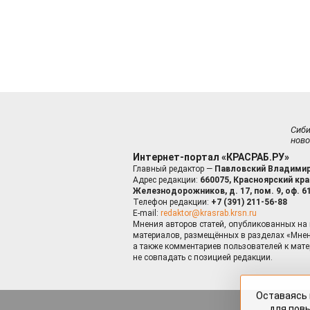
Сиб
ново
Интернет-портал «КРАСРАБ.РУ»
Главный редактор —
Павловский Владимир
Адрес редакции:
660075, Красноярский край
Железнодорожников, д. 17, пом. 9, оф. 6
Телефон редакции:
+7 (391) 211-56-88
E-mail:
redaktor@krasrab.krsn.ru
Мнения авторов статей, опубликованных на 
материалов, размещённых в разделах «Мнен
а также комментариев пользователей к мате
не совпадать с позицией редакции.
Оставаясь 
для пов