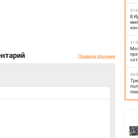
01.0
В И
мил
кон
31.0
Мол
ентарий
пре
Правила общения
сот
04.0
Три
пол
пок