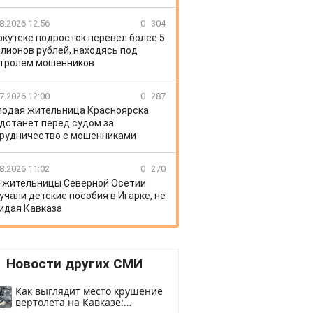
8.2026 12:56
0
304
ркутске подросток перевёл более 5
лионов рублей, находясь под
тролем мошенников
7.2026 12:00
0
287
одая жительница Красноярска
дстанет перед судом за
рудничество с мошенниками
8.2026 11:02
0
270
 жительницы Северной Осетии
учали детские пособия в Игарке, не
идая Кавказа
Новости других СМИ
Как выглядит место крушение
вертолета на Кавказе: