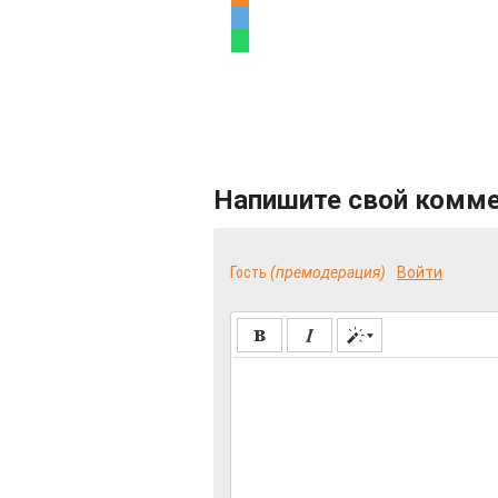
Напишите свой комм
Гость
(премодерация)
Войти