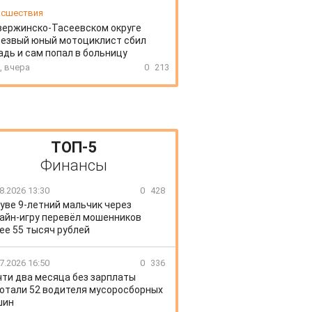
сшествия
зержинско-Тасеевском округе
резвый юный мотоциклист сбил
дь и сам попал в больницу
, вчера
0
213
ТОП-5
Финансы
8.2026 13:30
0
428
уве 9-летний мальчик через
айн-игру перевёл мошенников
ее 55 тысяч рублей
7.2026 16:50
0
336
чти два месяца без зарплаты
отали 52 водителя мусоросборных
шин