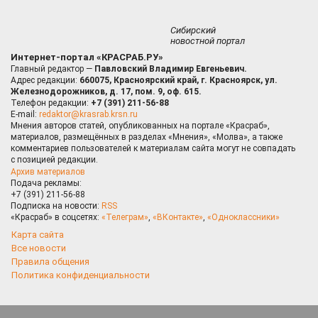
Сибирский
новостной портал
Интернет-портал «КРАСРАБ.РУ»
Главный редактор —
Павловский Владимир Евгеньевич.
Адрес редакции:
660075, Красноярский край, г. Красноярск, ул.
Железнодорожников, д. 17, пом. 9, оф. 615.
Телефон редакции:
+7 (391) 211-56-88
E-mail:
redaktor@krasrab.krsn.ru
Мнения авторов статей, опубликованных на портале «Красраб»,
материалов, размещённых в разделах «Мнения», «Молва», а также
комментариев пользователей к материалам сайта могут не совпадать
с позицией редакции.
Архив материалов
Подача рекламы:
+7 (391) 211-56-88
Подписка на новости:
RSS
«Красраб» в соцсетях:
«Телеграм»
,
«ВКонтакте»
,
«Одноклассники»
Карта сайта
Все новости
Правила общения
Политика конфиденциальности