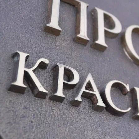
Финансы
07.07.2025 10:16
773
В сентябре 2023 года житель Железногорска заключил
контракт и стал участником СВО, а спустя месяц его супруга
подала «на развод». В заявлении женщина указала, что
брачные отношения прекратились ещё в 2021 году, когда он
покинул Железногорск, и с тех пор их ничего не объединяет:
ни быт, ни имущество, ни совместные дети.
Через некоторое время у женщины родился ребёнок, а ещё
спустя несколько дней она узнала, что её бывший супруг
погиб при исполнении обязанностей военной службы. И тогда
молодая мать «изменила» своё мнение: явилась в ЗАГС и
заявила об отцовстве экс-супруга.
Получив документ, она обратилась в уполномоченные