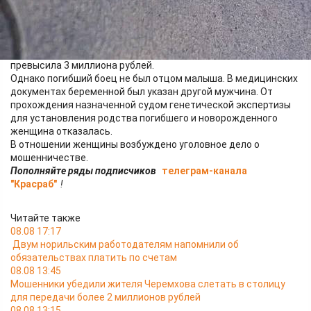
службы с заявлениями о назначении страховой выплаты
ребёнку, единовременного пособия, пенсии по случаю потери
кормильца, а также ежемесячной выплаты как членам семьи
участника СВО. Общая сумма материальной помощи
превысила 3 миллиона рублей.
Однако погибший боец не был отцом малыша. В медицинских
документах беременной был указан другой мужчина. От
прохождения назначенной судом генетической экспертизы
для установления родства погибшего и новорожденного
женщина отказалась.
В отношении женщины возбуждено уголовное дело о
мошенничестве.
Пополняйте ряды подписчиков
телеграм-канала
"Красраб"
!
Читайте также
08.08 17:17
Двум норильским работодателям напомнили об
обязательствах платить по счетам
08.08 13:45
Мошенники убедили жителя Черемхова слетать в столицу
для передачи более 2 миллионов рублей
08.08 13:15