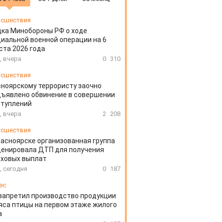
сшествия
ка Минобороны РФ о ходе
иальной военной операции на 6
ста 2026 года
, вчера
0
310
сшествия
ноярскому террористу заочно
ъявлено обвинение в совершении
ступлений
, вчера
2
208
сшествия
расноярске организованная группа
ценировала ДТП для получения
аховых выплат
, сегодня
0
187
ес
запретил производство продукции
яса птицы на первом этаже жилого
а