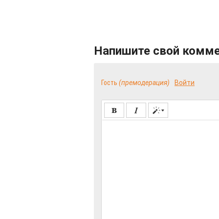
Напишите свой комм
Гость
(премодерация)
Войти