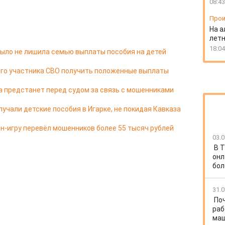
08:43
Прои
На а
лет
18:04
ыло не лишила семью выплаты пособия на детей
его участника СВО получить положенные выплаты
а предстанет перед судом за связь с мошенниками
учали детские пособия в Игарке, не покидая Кавказа
йн-игру перевёл мошенников более 55 тысяч рублей
03.0
В Т
онл
бол
31.0
По
раб
ма