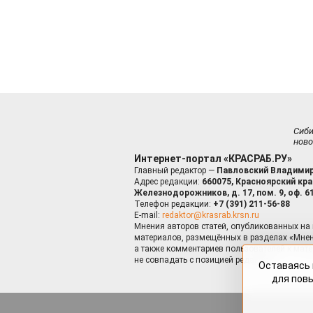
Сиб
ново
Интернет-портал «КРАСРАБ.РУ»
Главный редактор —
Павловский Владимир
Адрес редакции:
660075, Красноярский край
Железнодорожников, д. 17, пом. 9, оф. 6
Телефон редакции:
+7 (391) 211-56-88
E-mail:
redaktor@krasrab.krsn.ru
Мнения авторов статей, опубликованных на 
материалов, размещённых в разделах «Мнен
а также комментариев пользователей к мате
не совпадать с позицией редакции.
Оставаясь 
для пов