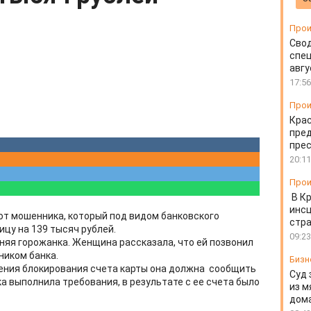
Прои
Свод
спец
авгу
17:56
Прои
Крас
пред
пре
20:11
Прои
В К
инс
т мошенника, который под видом банковского
стр
цу на 139 тысяч рублей.
09:23
няя горожанка. Женщина рассказала, что ей позвонил
ником банка.
Бизн
щения блокирования счета карты она должна сообщить
Суд 
а выполнила требования, в результате с ее счета было
из м
дом