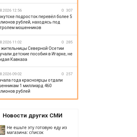
8.2026 12:56
0
307
ркутске подросток перевёл более 5
лионов рублей, находясь под
тролем мошенников
8.2026 11:02
0
285
 жительницы Северной Осетии
учали детские пособия в Игарке, не
идая Кавказа
8.2026 09:02
0
257
ачала года красноярцы отдали
енникам 1 миллиард 460
лионов рублей
Новости других СМИ
Не ешьте эту готовую еду из
магазина: список