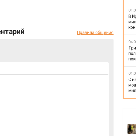
01.0
В И
мил
кон
ентарий
Правила общения
04.0
Три
пол
пок
01.0
С н
мош
мил