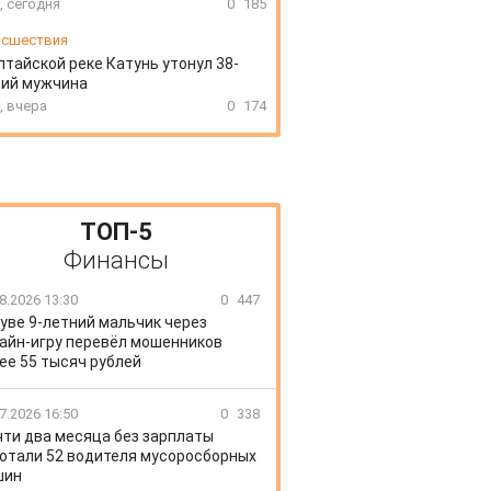
, сегодня
0
185
сшествия
лтайской реке Катунь утонул 38-
ний мужчина
, вчера
0
174
ТОП-5
Финансы
8.2026 13:30
0
447
уве 9-летний мальчик через
айн-игру перевёл мошенников
ее 55 тысяч рублей
7.2026 16:50
0
338
чти два месяца без зарплаты
отали 52 водителя мусоросборных
шин