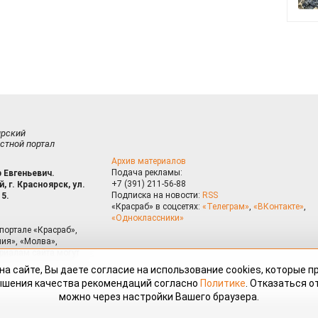
ирский
стной портал
Архив материалов
Подача рекламы:
 Евгеньевич.
+7 (391) 211-56-88
, г. Красноярск, ул.
Подписка на новости:
RSS
15.
«Красраб» в соцсетях:
«Телеграм»
,
«ВКонтакте»
,
«Одноклассники»
портале «Красраб»,
ия», «Молва»,
риалам сайта могут
на сайте, Вы даете согласие на использование cookies, которые 
ышения качества рекомендаций согласно
Политике
. Отказаться от
можно через настройки Вашего браузера.