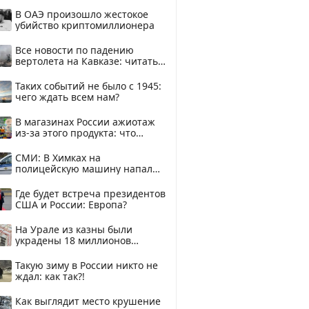
В ОАЭ произошло жестокое
убийство криптомиллионера
Все новости по падению
вертолета на Кавказе: читать
здесь
Таких событий не было с 1945:
чего ждать всем нам?
В магазинах России ажиотаж
из-за этого продукта: что
купить?
СМИ: В Химках на
полицейскую машину напали
и подожгли.
Где будет встреча президентов
США и России: Европа?
На Урале из казны были
украдены 18 миллионов
рублей
Такую зиму в России никто не
ждал: как так?!
Как выглядит место крушение