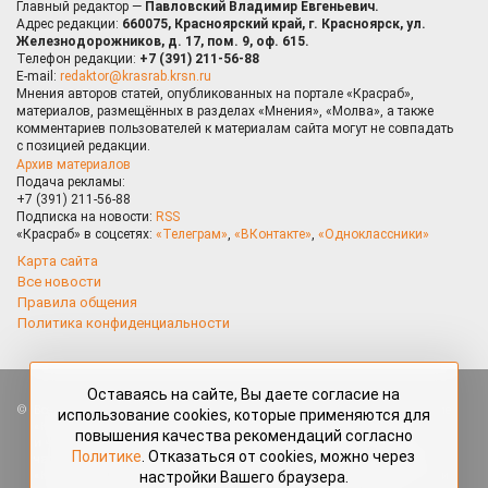
Главный редактор —
Павловский Владимир Евгеньевич.
Адрес редакции:
660075, Красноярский край, г. Красноярск, ул.
Железнодорожников, д. 17, пом. 9, оф. 615.
Телефон редакции:
+7 (391) 211-56-88
E-mail:
redaktor@krasrab.krsn.ru
Мнения авторов статей, опубликованных на портале «Красраб»,
материалов, размещённых в разделах «Мнения», «Молва», а также
комментариев пользователей к материалам сайта могут не совпадать
с позицией редакции.
Архив материалов
Подача рекламы:
+7 (391) 211-56-88
Подписка на новости:
RSS
«Красраб» в соцсетях:
«Телеграм»
,
«ВКонтакте»
,
«Одноклассники»
Карта сайта
Все новости
Правила общения
Политика конфиденциальности
Оставаясь на сайте, Вы даете согласие на
Все права защищены. Любые материалы, размещённые на портале
использование cookies, которые применяются для
«Красраб.ру» сотрудниками редакции, нештатными авторами
повышения качества рекомендаций согласно
и читателями, являются объектами авторского права. Полное или
Политике
. Отказаться от cookies, можно через
частичное использование материалов, размещённых на портале
настройки Вашего браузера.
«Красраб.ру», допускается только с письменного согласия редакции