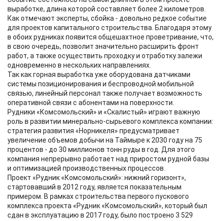
выработке, длина которой составляет более 2 километров.
Как отмечают эксперты, сбойка - довольно редкое событие
для проектов капитального строительства. Благодаря этому
в обоих рудниках появится общешахтное проветривание, что,
в свою очередь, позволит значительно расширить фронт
работ, а также осуществить проходку и отработку залежи
одновременно в нескольких направлениях.
Так как горная выработка уже оборудована датчиками
системы позиционирования и беспроводной мобильной
связью, линейный персонал также получает возможность
оперативной связи с абонентами на поверхности.
Рудники «Комсомольский» и «Скалистый» играют важную
роль в развитии минерально-сырьевого комплекса компании:
стратегия развития «Норникеля» предусматривает
увеличение объемов добычи на Таймыре к 2030 году на 75
процентов - до 30 миллионов тонн руды в год. Для этого
компания непрерывно работает над приростом рудной базы
и оптимизацией производственных процессов.
Проект «Рудник «Комсомольский»: нижний горизонт»,
стартовавший в 2012 году, является показательным
примером. В рамках строительства первого пускового
комплекса проекта «Рудник «Комсомольский», который был
сдан в эксплуатацию в 2017 году, было построено 3 529