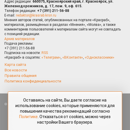
Адрес редакции:
660075, Красноярский край, г. Красноярск, ул.
Железнодорожников, д. 17, пом. 9, оф. 615.
Телефон редакции:
+7 (391) 211-56-88
E-mail:
redaktor@krasrab.krsn.ru
Мнения авторов статей, опубликованных на портале «Красраб»,
материалов, размещённых в разделах «Мнения», «Молва», а также
комментариев пользователей к материалам сайта могут не совпадать
с позицией редакции.
Архив материалов
Подача рекламы:
+7 (391) 211-56-88
Подписка на новости:
RSS
«Красраб» в соцсетях:
«Телеграм»
,
«ВКонтакте»
,
«Одноклассники»
Карта сайта
Все новости
Правила общения
Политика конфиденциальности
Оставаясь на сайте, Вы даете согласие на
Все права защищены. Любые материалы, размещённые на портале
использование cookies, которые применяются для
«Красраб.ру» сотрудниками редакции, нештатными авторами
повышения качества рекомендаций согласно
и читателями, являются объектами авторского права. Полное или
Политике
. Отказаться от cookies, можно через
частичное использование материалов, размещённых на портале
настройки Вашего браузера.
«Красраб.ру», допускается только с письменного согласия редакции
с указанием ссылки на источник. Все вопросы можно задать