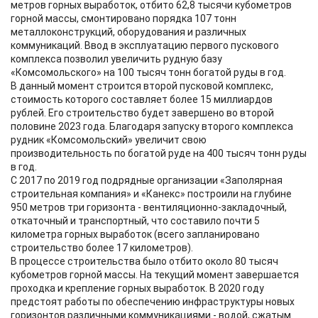
метров горных выработок, отбито 62,8 тысячи кубометров
горной массы, смонтировано порядка 107 тонн
металлоконструкций, оборудования и различных
коммуникаций. Ввод в эксплуатацию первого пускового
комплекса позволил увеличить рудную базу
«Комсомольского» на 100 тысяч тонн богатой руды в год.
В данный момент строится второй пусковой комплекс,
стоимость которого составляет более 15 миллиардов
рублей. Его строительство будет завершено во второй
половине 2023 года. Благодаря запуску второго комплекса
рудник «Комсомольский» увеличит свою
производительность по богатой руде на 400 тысяч тонн руды
в год.
С 2017 по 2019 год подрядные организации «Заполярная
строительная компания» и «Канекс» построили на глубине
950 метров три горизонта - вентиляционно-закладочный,
откаточный и транспортный, что составило почти 5
километра горных выработок (всего запланировано
строительство более 17 километров).
В процессе строительства было отбито около 80 тысяч
кубометров горной массы. На текущий момент завершается
проходка и крепление горных выработок. В 2020 году
предстоят работы по обеспечению инфраструктуры новых
горизонтов различными коммуникациями - водой, сжатым