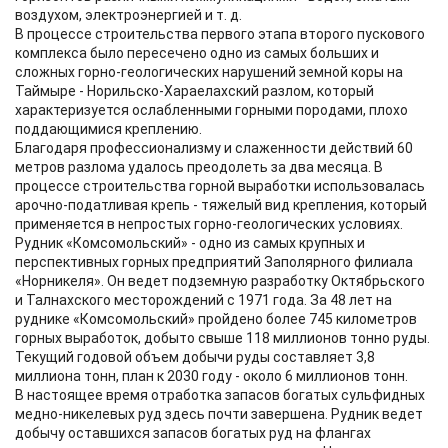
воздухом, электроэнергией и т. д.
В процессе строительства первого этапа второго пускового
комплекса было пересечено одно из самых больших и
сложных горно-геологических нарушений земной коры на
Таймыре - Норильско-Хараелахский разлом, который
характеризуется ослабленными горными породами, плохо
поддающимися креплению.
Благодаря профессионализму и слаженности действий 60
метров разлома удалось преодолеть за два месяца. В
процессе строительства горной выработки использовалась
арочно-податливая крепь - тяжелый вид крепления, который
применяется в непростых горно-геологических условиях.
Рудник «Комсомольский» - одно из самых крупных и
перспективных горных предприятий Заполярного филиала
«Норникеля». Он ведет подземную разработку Октябрьского
и Талнахского месторождений с 1971 года. За 48 лет на
руднике «Комсомольский» пройдено более 745 километров
горных выработок, добыто свыше 118 миллионов тонно руды.
Текущий годовой объем добычи руды составляет 3,8
миллиона тонн, план к 2030 году - около 6 миллионов тонн.
В настоящее время отработка запасов богатых сульфидных
медно-никелевых руд здесь почти завершена. Рудник ведет
добычу оставшихся запасов богатых руд на флангах