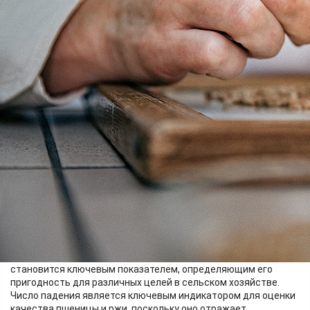
Экономика
12.09.2025 14:22
756
Фото:
Пресс-служба ЦОК АПК
В аграрной отрасли качество зерна является критическим
фактором для экономического прогресса и
продовольственной стабильности. Различия в составе и
качестве зерновых делают необходимым их точное
классифицирование для успешной торговли и последующего
использования.
В частности, пшеница классифицируется по пяти категориям
в зависимости от её качества. Таким образом, класс зерна
становится ключевым показателем, определяющим его
пригодность для различных целей в сельском хозяйстве.
Число падения является ключевым индикатором для оценки
качества пшеницы и ржи, поскольку оно отражает