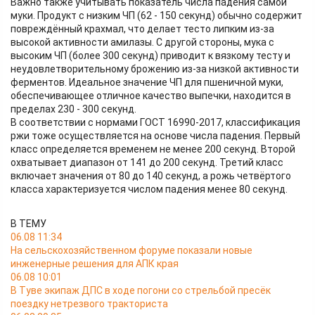
Важно также учитывать показатель числа падения самой
муки. Продукт с низким ЧП (62 - 150 секунд) обычно содержит
повреждённый крахмал, что делает тесто липким из-за
высокой активности амилазы. С другой стороны, мука с
высоким ЧП (более 300 секунд) приводит к вязкому тесту и
неудовлетворительному брожению из-за низкой активности
ферментов. Идеальное значение ЧП для пшеничной муки,
обеспечивающее отличное качество выпечки, находится в
пределах 230 - 300 секунд.
В соответствии с нормами ГОСТ 16990-2017, классификация
ржи тоже осуществляется на основе числа падения. Первый
класс определяется временем не менее 200 секунд. Второй
охватывает диапазон от 141 до 200 секунд. Третий класс
включает значения от 80 до 140 секунд, а рожь четвёртого
класса характеризуется числом падения менее 80 секунд.
В ТЕМУ
06.08 11:34
На сельскохозяйственном форуме показали новые
инженерные решения для АПК края
06.08 10:01
В Туве экипаж ДПС в ходе погони со стрельбой пресёк
поездку нетрезвого тракториста