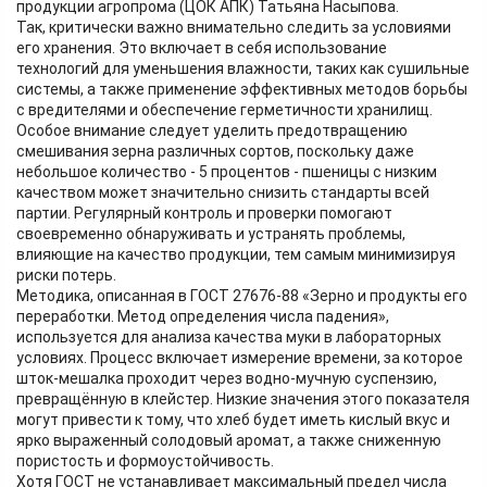
продукции агропрома (ЦОК АПК) Татьяна Насыпова.
Так, критически важно внимательно следить за условиями
его хранения. Это включает в себя использование
технологий для уменьшения влажности, таких как сушильные
системы, а также применение эффективных методов борьбы
с вредителями и обеспечение герметичности хранилищ.
Особое внимание следует уделить предотвращению
смешивания зерна различных сортов, поскольку даже
небольшое количество - 5 процентов - пшеницы с низким
качеством может значительно снизить стандарты всей
партии. Регулярный контроль и проверки помогают
своевременно обнаруживать и устранять проблемы,
влияющие на качество продукции, тем самым минимизируя
риски потерь.
Методика, описанная в ГОСТ 27676-88 «Зерно и продукты его
переработки. Метод определения числа падения»,
используется для анализа качества муки в лабораторных
условиях. Процесс включает измерение времени, за которое
шток-мешалка проходит через водно-мучную суспензию,
превращённую в клейстер. Низкие значения этого показателя
могут привести к тому, что хлеб будет иметь кислый вкус и
ярко выраженный солодовый аромат, а также сниженную
пористость и формоустойчивость.
Хотя ГОСТ не устанавливает максимальный предел числа