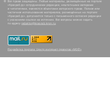
Все права защищены. Любые материалы, размещённые на портале
«Красраб.ру» сотрудниками редакции, нештатными авторами
и читателями, являются объектами авторского права. Полное или
частичное использование материалов, размещённых на портале
«Красраб.ру», допускается только с письменного согласия редакции
с указанием ссылки на источник. Все вопросы можно задать
по адресу
redaktor@krasrab.krsn.ru
.
Разработка портала:
Центр интернет-проектов «МОЁ!»