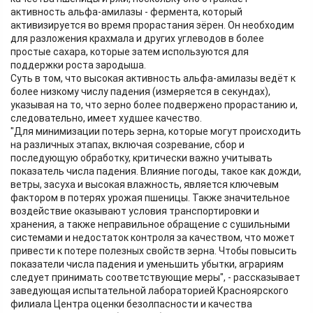
активность альфа-амилазы - фермента, который
активизируется во время прорастания зёрен. Он необходим
для разложения крахмала и других углеводов в более
простые сахара, которые затем используются для
поддержки роста зародыша.
Суть в том, что высокая активность альфа-амилазы ведёт к
более низкому числу падения (измеряется в секундах),
указывая на то, что зерно более подвержено прорастанию и,
следовательно, имеет худшее качество.
"Для минимизации потерь зерна, которые могут происходить
на различных этапах, включая созревание, сбор и
последующую обработку, критически важно учитывать
показатель числа падения. Влияние погоды, такое как дожди,
ветры, засуха и высокая влажность, является ключевым
фактором в потерях урожая пшеницы. Также значительное
воздействие оказывают условия транспортировки и
хранения, а также неправильное обращение с сушильными
системами и недостаток контроля за качеством, что может
привести к потере полезных свойств зерна. Чтобы повысить
показатели числа падения и уменьшить убытки, аграриям
следует принимать соответствующие меры", - рассказывает
заведующая испытательной лабораторией Красноярского
филиала Центра оценки безолпасности и качества