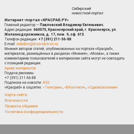
Сибирский
новостной портал
Интернет-портал «КРАСРАБ.РУ»
Главный редактор —
Павловский Владимир Евгеньевич.
Адрес редакции:
660075, Красноярский край, г. Красноярск, ул.
Железнодорожников, д. 17, пом. 9, оф. 615.
Телефон редакции:
+7 (391) 211-56-88
E-mail:
redaktor@krasrab.krsn.ru
Мнения авторов статей, опубликованных на портале «Красраб»,
материалов, размещённых в разделах «Мнения», «Молва», а также
комментариев пользователей к материалам сайта могут не совпадать
с позицией редакции.
Архив материалов
Подача рекламы:
+7 (391) 211-56-88
Подписка на новости:
RSS
«Красраб» в соцсетях:
«Телеграм»
,
«ВКонтакте»
,
«Одноклассники»
Карта сайта
Все новости
Правила общения
Политика конфиденциальности