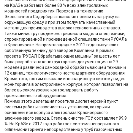
на КрАЗе работают более 80 % всех электролизных
мощностей предприятия. Переход на технологию
Экологичного Содерберга позволяет снизить нагрузку на
окружающую среду и при этом получать качественный
металл для производства высокотехнологичных сплавов.
Также министру продемонстрировали модели спецтехники,
спроектированной и произведённой специалистами РУСАЛа
в Красноярске. На промплощадке с 2012 года выпускают
собственную технику для заводов Компании. В рамках
проекта "РУСАЛ Обрабатывающие машины" за шесть лет
была разработана конструкторская документация на 29
моделей различной самоходной обрабатывающей техники и
12 единиц технологического нестандартного оборудования.
Кроме того, гостям показали инновационную систему видео-
мониторинга в электролизном корпусе, которая позволяет на
более высоком уровне контролировать работу
промышленного оборудования.
Помимо этого делегация посетила диспетчерский пункт
системы работы газоочистных установок, которыми
оснащены все корпуса электролиза Красноярского
алюминиевого завода. Степень очистки ГОУ составляет 99,9
%. На КрАЗе с 2017 года работает система непрерывного
online-мониторинга непосредственно у труб газоочистных