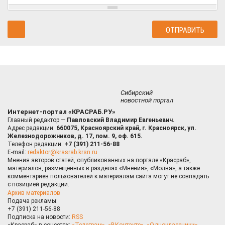
Сибирский
новостной портал
Интернет-портал «КРАСРАБ.РУ»
Главный редактор —
Павловский Владимир Евгеньевич.
Адрес редакции:
660075, Красноярский край, г. Красноярск, ул.
Железнодорожников, д. 17, пом. 9, оф. 615.
Телефон редакции:
+7 (391) 211-56-88
E-mail:
redaktor@krasrab.krsn.ru
Мнения авторов статей, опубликованных на портале «Красраб»,
материалов, размещённых в разделах «Мнения», «Молва», а также
комментариев пользователей к материалам сайта могут не совпадать
с позицией редакции.
Архив материалов
Подача рекламы:
+7 (391) 211-56-88
Подписка на новости:
RSS
«Красраб» в соцсетях:
«Телеграм»
,
«ВКонтакте»
,
«Одноклассники»