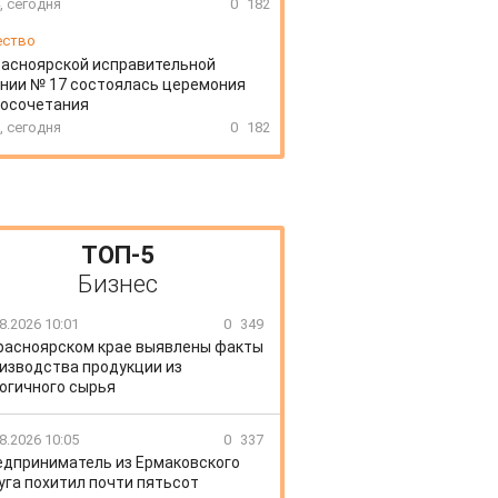
, сегодня
0
182
ество
расноярской исправительной
нии № 17 состоялась церемония
косочетания
, сегодня
0
182
ТОП-5
Бизнес
8.2026 10:01
0
349
расноярском крае выявлены факты
изводства продукции из
огичного сырья
8.2026 10:05
0
337
едприниматель из Ермаковского
уга похитил почти пятьсот