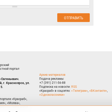
ирский
стной портал
Архив материалов
Подача рекламы:
 Евгеньевич.
+7 (391) 211-56-88
, г. Красноярск, ул.
Подписка на новости:
RSS
15.
«Красраб» в соцсетях:
«Телеграм»
,
«ВКонтакте»
,
«Одноклассники»
портале «Красраб»,
ия», «Молва»,
риалам сайта могут