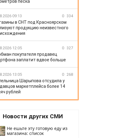
ометров песка
8.2026 09:13
0
334
газины в СНТ под Красноярском
лизуют продукцию неизвестного
исхождения
8.2026 12:05
0
327
обман покупателя продавец
ртфона заплатит вдвое больше
8.2026 13:05
0
268
ельница Шарыпова отсудила у
давцов маркетплейса более 14
яч рублей
Новости других СМИ
Не ешьте эту готовую еду из
магазина: список