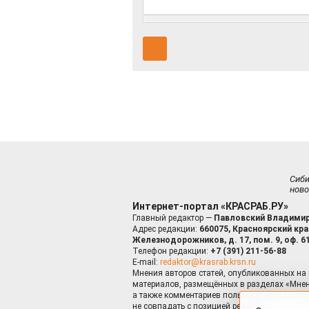
Сиб
ново
Интернет-портал «КРАСРАБ.РУ»
Главный редактор —
Павловский Владимир
Адрес редакции:
660075, Красноярский край
Железнодорожников, д. 17, пом. 9, оф. 6
Телефон редакции:
+7 (391) 211-56-88
E-mail:
redaktor@krasrab.krsn.ru
Мнения авторов статей, опубликованных на 
материалов, размещённых в разделах «Мнен
а также комментариев пользователей к мате
не совпадать с позицией редакции.