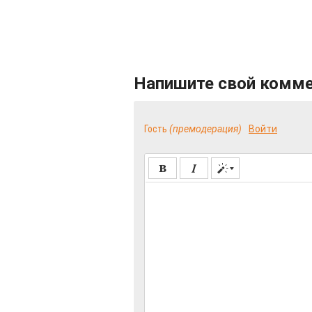
Напишите свой комм
Гость
(премодерация)
Войти