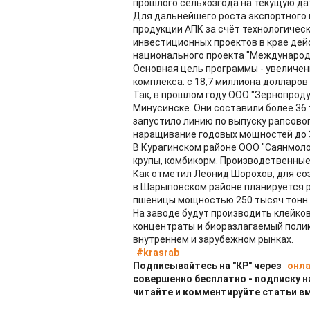
прошлого сельхозгода на текущую да
Для дальнейшего роста экспортного 
продукции АПК за счёт технологичес
инвестиционных проектов в крае дей
национального проекта "Международн
Основная цель программы - увеличен
комплекса: с 18,7 миллиона долларов 
Так, в прошлом году ООО "Зернопрод
Минусинске. Они составили более 36 
запустило линию по выпуску рапсовог
наращивание годовых мощностей до 3
В Курагинском районе ООО "Саянмолок
крупы, комбикорм. Производственные 
Как отметил Леонид Шорохов, для со
в Шарыповском районе планируется р
пшеницы мощностью 250 тысяч тонн в 
На заводе будут производить клейко
концентраты и биоразлагаемый поли
внутреннем и зарубежном рынках.
#krasrab
Подписывайтесь на "КР" через
онла
совершенно бесплатно - подписку н
читайте и комментируйте статьи в