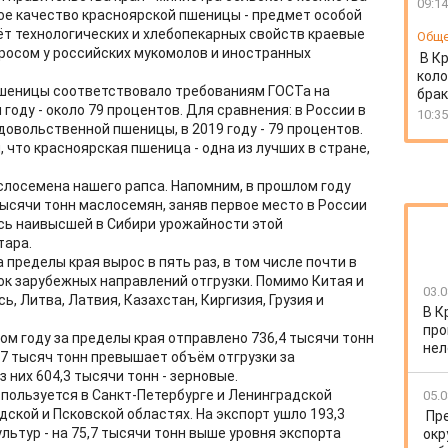
09:14
ое качество красноярской пшеницы - предмет особой
ёт технологических и хлебопекарных свойств краевые
Общ
росом у российских мукомолов и иностранных
В К
коло
й пшеницы соответствовало требованиям ГОСТа на
бра
году - около 79 процентов. Для сравнения: в России в
10:35
довольственной пшеницы, в 2019 году - 79 процентов.
 что красноярская пшеница - одна из лучших в стране,
лосемена нашего рапса. Напомним, в прошлом году
тысячи тонн маслосемян, заняв первое место в России
сь наивысшей в Сибири урожайности этой
тара.
а пределы края вырос в пять раз, в том числе почти в
сок зарубежных направлений отгрузки. Помимо Китая и
03.0
, Литва, Латвия, Казахстан, Киргизия, Грузия и
В К
про
ом году за пределы края отправлено 736,4 тысячи тонн
нел
67 тысяч тонн превышает объём отгрузки за
 них 604,3 тысячи тонн - зерновые.
пользуется в Санкт-Петербурге и Ленинградской
05.0
дской и Псковской областях. На экспорт ушло 193,3
Пр
льтур - на 75,7 тысячи тонн выше уровня экспорта
окр