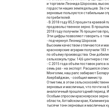
и торговли Леонида Шорохова, высок
гордости наших земледельцев. За сч
зерновые пользуются стабильным сп
потребителей.
- В 2018 году 85,5 процента краево
продовольственное зерно. В прошлом 
2018 году получили 76 процентов про
Эти цифры позволяют говорить о том,
- подчеркнул Леонид Шорохов.
Высоким качеством отличаются и мас
красноярские аграрии получили 183 
по объёму производства. Они добили
сельхозкультуры: 14,6 центнера с гек
- С 2015 года объём поставок рапса з
семь раз - на экспорт. Расшился спи
Монголии, наш рапс забирают Беларусь
Азербайджан, - сообщил министр.
Отметим, в этом сельскохозяйственн
зерновых и масличных, что почти на 
аналогичный прошлогодний период. Из
Особым спросом красноярское зерно 
области, Алтайском крае, Калинингра
тысячи тонн зерновых и масличных ку