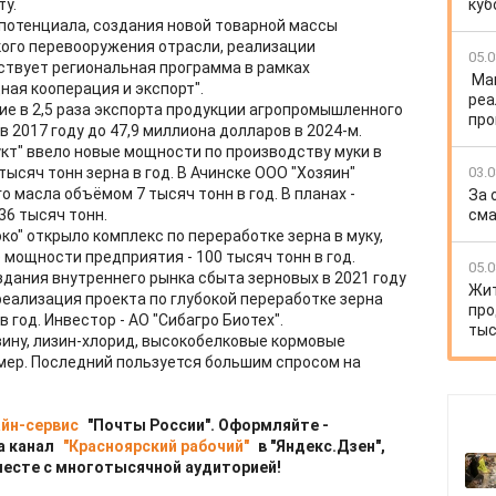
ту.
куб
потенциала, создания новой товарной массы
кого перевооружения отрасли, реализации
05.0
ствует региональная программа в рамках
Ма
ая кооперация и экспорт".
реа
ие в 2,5 раза экспорта продукции агропромышленного
про
в 2017 году до 47,9 миллиона долларов в 2024-м.
укт" ввело новые мощности по производству муки в
тысяч тонн зерна в год. В Ачинске ООО "Хозяин"
03.0
о масла объёмом 7 тысяч тонн в год. В планах -
За 
6 тысяч тонн.
сма
о" открыло комплекс по переработке зерна в муку,
мощности предприятия - 100 тысяч тонн в год.
05.0
здания внутреннего рынка сбыта зерновых в 2021 году
Жит
еализация проекта по глубокой переработке зерна
про
год. Инвестор - АО "Сибагро Биотех".
тыс
вину, лизин-хлорид, высокобелковые кормовые
мер. Последний пользуется большим спросом на
йн-сервис
"Почты России". Оформляйте -
а канал
"Красноярский рабочий"
в "Яндекс.Дзен",
месте с многотысячной аудиторией!