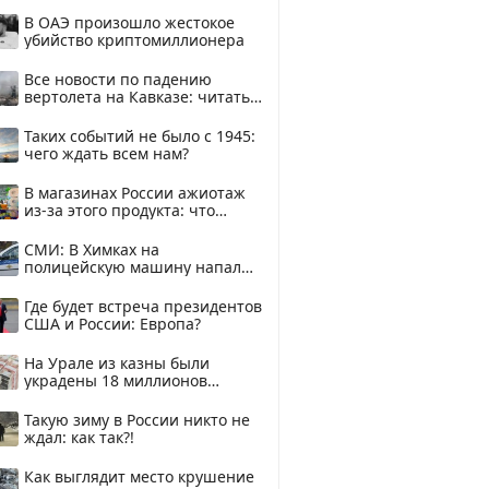
В ОАЭ произошло жестокое
убийство криптомиллионера
Все новости по падению
вертолета на Кавказе: читать
здесь
Таких событий не было с 1945:
чего ждать всем нам?
В магазинах России ажиотаж
из-за этого продукта: что
купить?
СМИ: В Химках на
полицейскую машину напали
и подожгли.
Где будет встреча президентов
США и России: Европа?
На Урале из казны были
украдены 18 миллионов
рублей
Такую зиму в России никто не
ждал: как так?!
Как выглядит место крушение