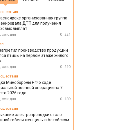
сшествия
расноярске организованная группа
ценировала ДТП для получения
аховых выплат
, сегодня
0
221
ес
запретил производство продукции
яса птицы на первом этаже жилого
а
, сегодня
0
210
сшествия
ка Минобороны РФ о ходе
иальной военной операции на 7
ста 2026 года
, сегодня
0
189
сшествия
ыкание электропроводки стало
иной гибели женщины в Алтайском