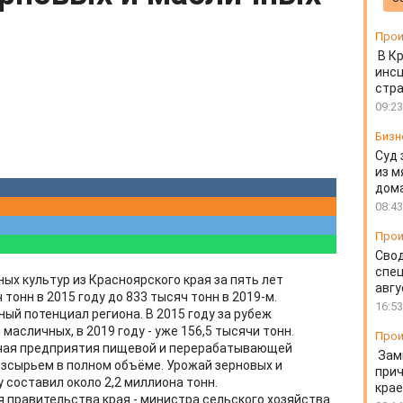
Прои
В К
инс
стр
09:23
Бизн
Суд 
из м
дом
08:43
Прои
Свод
спец
ых культур из Красноярского края за пять лет
авгу
ч тонн в 2015 году до 833 тысяч тонн в 2019-м.
16:53
ный потенциал региона. В 2015 году за рубеж
масличных, в 2019 году - уже 156,5 тысячи тонн.
Прои
ючая предприятия пищевой и перерабатывающей
Зам
зсырьем в полном объёме. Урожай зерновых и
прич
 составил около 2,2 миллиона тонн.
крае
 правительства края - министра сельского хозяйства