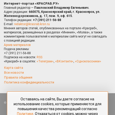
Интернет-портал «КРАСРАБ.РУ»
Главный редактор —
Павловский Владимир Евгеньевич.
Адрес редакции:
660075, Красноярский край, г. Красноярск, ул.
Железнодорожников, д. 17, пом. 9, оф. 615.
Телефон редакции:
+7 (391) 211-56-88
E-mail:
redaktor@krasrab.krsn.ru
Мнения авторов статей, опубликованных на портале «Красраб»,
материалов, размещённых в разделах «Мнения», «Молва», а также
комментариев пользователей к материалам сайта могут не совпадать
с позицией редакции.
Архив материалов
Подача рекламы:
+7 (391) 211-56-88
Подписка на новости:
RSS
«Красраб» в соцсетях:
«Телеграм»
,
«ВКонтакте»
,
«Одноклассники»
Карта сайта
Все новости
Правила общения
Политика конфиденциальности
Оставаясь на сайте, Вы даете согласие на
Все права защищены. Любые материалы, размещённые на портале
использование cookies, которые применяются для
«Красраб.ру» сотрудниками редакции, нештатными авторами
повышения качества рекомендаций согласно
и читателями, являются объектами авторского права. Полное или
Политике
. Отказаться от cookies, можно через
частичное использование материалов, размещённых на портале