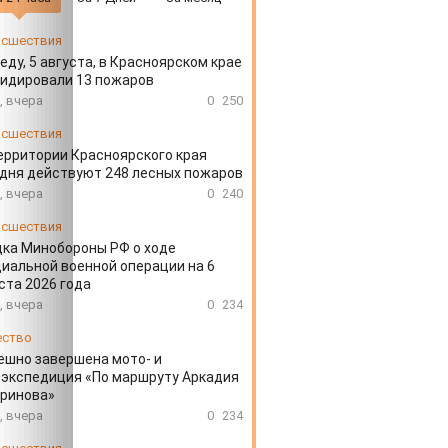
сшествия
еду, 5 августа, в Красноярском крае
идировали 13 пожаров
, вчера
0
250
сшествия
ерритории Красноярского края
дня действуют 248 лесных пожаров
, вчера
0
240
сшествия
ка Минобороны РФ о ходе
иальной военной операции на 6
ста 2026 года
, вчера
0
234
ество
ешно завершена мото- и
экспедиция «По маршруту Аркадия
аринова»
, вчера
0
234