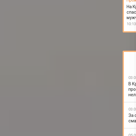
Прои
На К
спас
муж
10:13
03.0
В К
про
нел
03.0
За 
сма
05.0