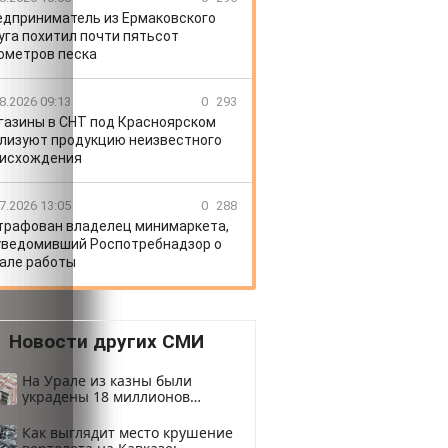
едприниматель из Ермаковского
уга похитил почти пятьсот
ометров песка
8.2026 09:13
0
293
газины в СНТ под Красноярском
лизуют продукцию неизвестного
исхождения
7.2026 13:05
0
288
рафован владелец минимаркета,
уведомивший Роспотребнадзор о
але работы
Новости других СМИ
На Урале из казны были
украдены 18 миллионов
рублей
Как выглядит место крушение