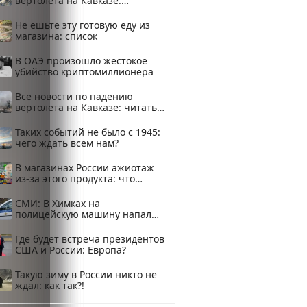
вертолета на Кавказе:
смотреть
Не ешьте эту готовую еду из
магазина: список
В ОАЭ произошло жестокое
убийство криптомиллионера
Все новости по падению
вертолета на Кавказе: читать
здесь
Таких событий не было с 1945:
чего ждать всем нам?
В магазинах России ажиотаж
из-за этого продукта: что
купить?
СМИ: В Химках на
полицейскую машину напали
и подожгли.
Где будет встреча президентов
США и России: Европа?
Такую зиму в России никто не
ждал: как так?!