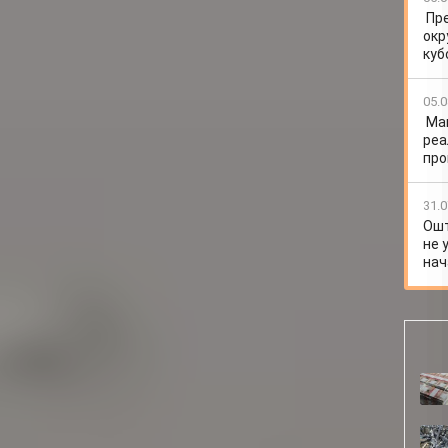
Пр
окр
куб
05.0
Ма
реа
про
31.0
Ошт
не 
нач