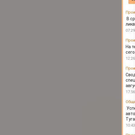
с начала 2026 года
Прои
В ср
ликв
07:29
Прои
На т
сего
12:26
Прои
Свод
спец
авгу
17:56
Общ
Усп
авто
Туг
10:43