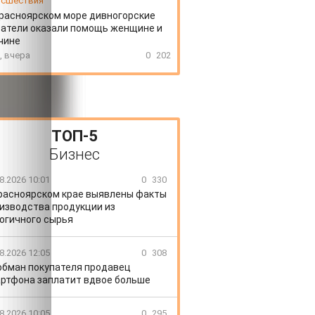
сшествия
расноярском море дивногорские
атели оказали помощь женщине и
чине
, вчера
0
202
ТОП-5
Бизнес
8.2026 10:01
0
330
расноярском крае выявлены факты
изводства продукции из
огичного сырья
8.2026 12:05
0
308
обман покупателя продавец
ртфона заплатит вдвое больше
8.2026 10:05
0
295