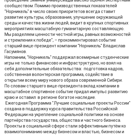
проведение Зимней универсиады высоко оценен экспертным
сообществом. Помимо производственных показателей
"Норникель" в число своих приоритетов всегда ставит
развитие культуры, образования, улучшение окружающей
среды и качества жизни людей, видит в крупных спортивных
мероприятиях масштабную гуманитарную составляющую.
Мы разделяем ценности честной игры, равных возможностей
и стремления к победе", – прокомментировал событие
старший вице-президент компании "Норникель" Владислав
Гасумянов.
Напомним, "Норникель" поддержал всемирные студенческие
игры не только финансово и инфраструктурно, но взял на
себя дополнительные обязательства: подготовка кадров,
собственная волонтерская программа, содействие в
открытии всему миру нового образа современной Сибири.
По словам старшего вице-президента вклад компании в
масштабное спортивное событие придал импульс развитию
краю и оставил в регионе богатое наследие.
Ежегодная Программа "Лучшие социальные проекты России"
создана в поддержку курса правительства Российской
Федерации на укрепление социальной политики на основе
партнёрства государства, общества и частного бизнеса.
Проекты в социальной сфере стали эффективным путём ко
взаимопониманию между бизнесом и властью, бизнесом и