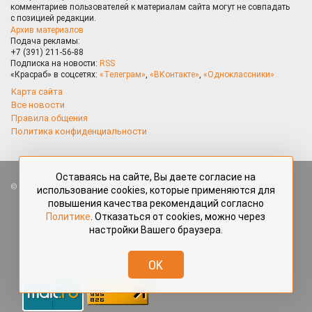
комментариев пользователей к материалам сайта могут не совпадать
с позицией редакции.
Архив материалов
Подача рекламы:
+7 (391) 211-56-88
Подписка на новости:
RSS
«Красраб» в соцсетях:
«Телеграм»
,
«ВКонтакте»
,
«Одноклассники»
Карта сайта
Все новости
Правила общения
Политика конфиденциальности
Оставаясь на сайте, Вы даете согласие на
Все права защищены. Любые материалы, размещённые на портале
использование cookies, которые применяются для
«Красраб.ру» сотрудниками редакции, нештатными авторами
повышения качества рекомендаций согласно
и читателями, являются объектами авторского права. Полное или
Политике
. Отказаться от cookies, можно через
частичное использование материалов, размещённых на портале
настройки Вашего браузера.
«Красраб.ру», допускается только с письменного согласия редакции
с указанием ссылки на источник. Все вопросы можно задать
по адресу
redaktor@krasrab.krsn.ru
.
OK