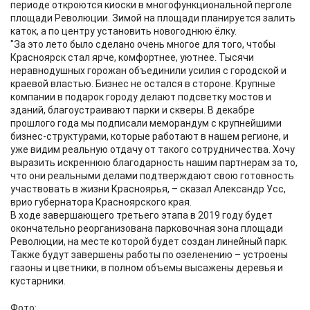
периоде откроются киоски в многофункциональной перголе
площади Революции. Зимой на площади планируется залить
каток, а по центру установить новогоднюю ёлку.
"За это лето было сделано очень многое для того, чтобы
Красноярск стал ярче, комфортнее, уютнее. Тысячи
неравнодушных горожан объединили усилия с городской и
краевой властью. Бизнес не остался в стороне. Крупные
компании в подарок городу делают подсветку мостов и
зданий, благоустраивают парки и скверы. В декабре
прошлого года мы подписали меморандум с крупнейшими
бизнес-структурами, которые работают в нашем регионе, и
уже видим реальную отдачу от такого сотрудничества. Хочу
выразить искреннюю благодарность нашим партнерам за то,
что они реальными делами подтверждают свою готовность
участвовать в жизни Красноярья, – сказал Александр Усс,
врио губернатора Красноярского края.
В ходе завершающего третьего этапа в 2019 году будет
окончательно реорганизована парковочная зона площади
Революции, на месте которой будет создан линейный парк.
Также будут завершены работы по озеленению – устроены
газоны и цветники, в полном объемы высажены деревья и
кустарники.
Фото: