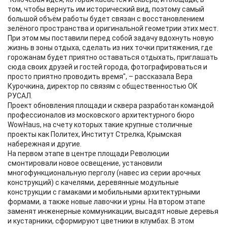
том, чтобы вернуть им исторический вид, поэтому самый
большой объём работы будет связан с восстановлением
зелёного пространства и оригинальной геометрии этих мест.
При этом мы поставили перед собой задачу вдохнуть новую
жизнь в зоны отдыха, сделать из них точки притяжения, где
горожанам будет приятно оставаться отдыхать, приглашать
сюда своих друзей и гостей города, фотографироваться и
просто приятно проводить время", – рассказала Вера
Курочкина, директор по связям с общественностью ОК
РУСАЛ.
Проект обновления площади и сквера разработан командой
профессионалов из московского архитектурного бюро
WowHaus, на счету которых такие крупные столичные
проекты как Политех, Институт Стрелка, Крымская
набережная и другие.
На первом этапе в центре площади Революции
смонтировали новое освещение, установили
многофункциональную перголу (навес из серии арочных
конструкций) с качелями, деревянные модульные
конструкции с гамаками и мобильными архитектурными
формами, а также новые лавочки и урны. На втором этапе
заменят инженерные коммуникации, высадят новые деревья
и кустарники, сформируют цветники в клумбах. В этом