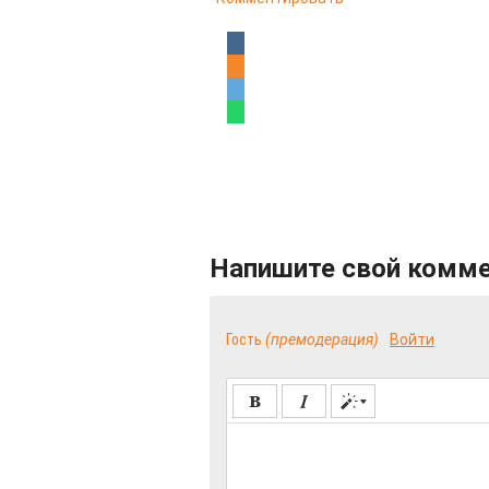
Напишите свой комм
Гость
(премодерация)
Войти