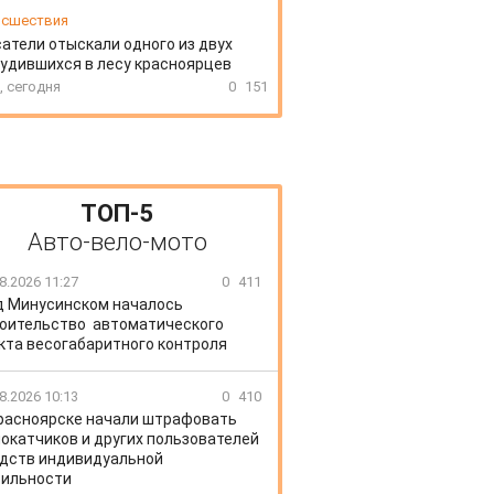
сшествия
атели отыскали одного из двух
удившихся в лесу красноярцев
, сегодня
0
151
ТОП-5
Авто-вело-мото
8.2026 11:27
0
411
д Минусинском началось
оительство автоматического
кта весогабаритного контроля
8.2026 10:13
0
410
расноярске начали штрафовать
окатчиков и других пользователей
дств индивидуальной
ильности