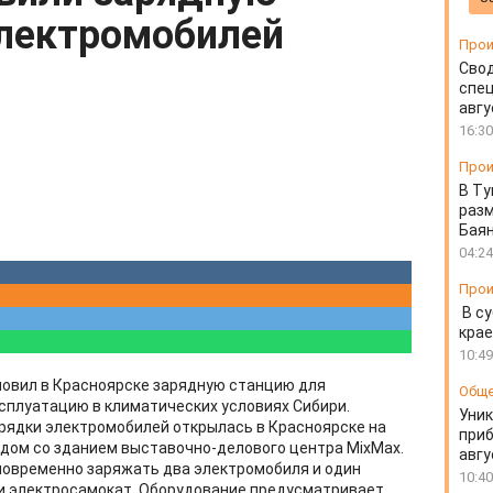
электромобилей
Прои
Свод
спец
авгу
16:30
Прои
В Ту
разм
Бая
04:24
Прои
В су
крае
10:49
новил в Красноярске зарядную станцию для
Общ
сплуатацию в климатических условиях Сибири.
Уник
рядки электромобилей открылась в Красноярске на
приб
рядом со зданием выставочно-делового центра MixMax.
авгу
овременно заряжать два электромобиля и один
10:40
ли электросамокат. Оборудование предусматривает