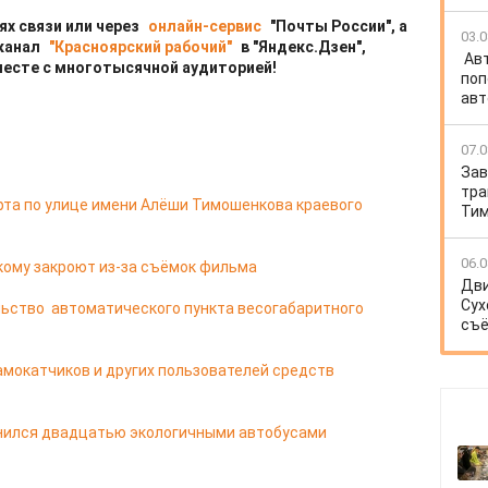
ях связи или через
онлайн-сервис
"Почты России", а
03.0
 канал
"Красноярский рабочий"
в "Яндекс.Дзен",
Ав
месте с многотысячной аудиторией!
поп
авт
07.0
Зав
тра
рта по улице имени Алёши Тимошенкова краевого
Тим
06.0
кому закроют из-за съёмок фильма
Дви
Сух
ьство автоматического пункта весогабаритного
съё
мокатчиков и других пользователей средств
лнился двадцатью экологичными автобусами