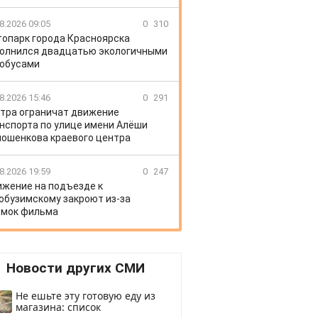
8.2026 09:05
0
310
топарк города Красноярска
олнился двадцатью экологичными
обусами
8.2026 15:46
0
291
тра ограничат движение
нспорта по улице имени Алёши
ошенкова краевого центра
8.2026 19:59
0
247
жение на подъезде к
обузимскому закроют из-за
мок фильма
Новости других СМИ
Не ешьте эту готовую еду из
магазина: список