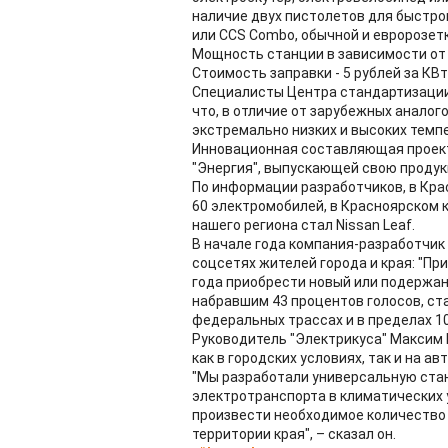
наличие двух пистолетов для быстр
или CCS Combo, обычной и евророзетк
Мощность станции в зависимости от п
Стоимость заправки - 5 рублей за КВ
Специалисты Центра стандартизации
что, в отличие от зарубежных аналог
экстремально низких и высоких темпе
Инновационная составляющая проект
"Энергия", выпускающей свою продук
По информации разработчиков, в Кра
60 электромобилей, в Красноярском 
нашего региона стал Nissan Leaf.
В начале года компания-разработчик
соцсетях жителей города и края: "Пр
года приобрести новый или подержа
набравшим 43 процентов голосов, ст
федеральных трассах и в пределах 1
Руководитель "Электрикуса" Максим 
как в городских условиях, так и на ав
"Мы разработали универсальную стан
электротранспорта в климатических 
произвести необходимое количество 
территории края", – сказал он.