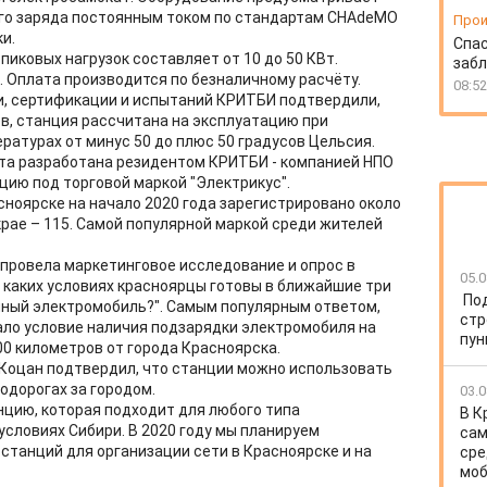
ого заряда постоянным током по стандартам CHAdeMO
Прои
и.
Спас
иковых нагрузок составляет от 10 до 50 КВт.
забл
т. Оплата производится по безналичному расчёту.
08:52
, сертификации и испытаний КРИТБИ подтвердили,
ов, станция рассчитана на эксплуатацию при
ратурах от минус 50 до плюс 50 градусов Цельсия.
а разработана резидентом КРИТБИ - компанией НПО
цию под торговой маркой "Электрикус".
сноярске на начало 2020 года зарегистрировано около
крае – 115. Самой популярной маркой среди жителей
 провела маркетинговое исследование и опрос в
05.0
и каких условиях красноярцы готовы в ближайшие три
По
нный электромобиль?". Самым популярным ответом,
стр
ало условие наличия подзарядки электромобиля на
пун
00 километров от города Красноярска.
Коцан подтвердил, что станции можно использовать
тодорогах за городом.
03.0
цию, которая подходит для любого типа
В К
условиях Сибири. В 2020 году мы планируем
сам
станций для организации сети в Красноярске и на
сре
моб