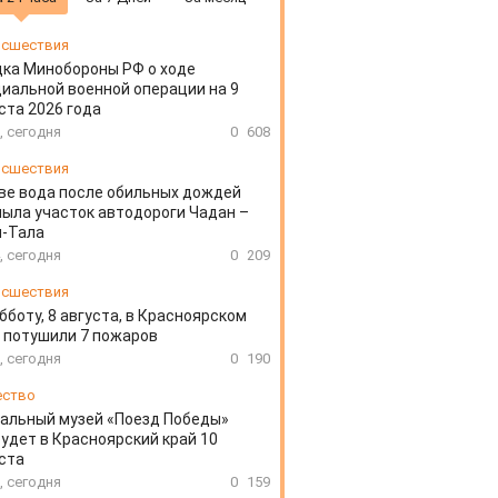
сшествия
ка Минобороны РФ о ходе
иальной военной операции на 9
ста 2026 года
, сегодня
0
608
сшествия
ве вода после обильных дождей
ыла участок автодороги Чадан –
н-Тала
, сегодня
0
209
сшествия
бботу, 8 августа, в Красноярском
 потушили 7 пожаров
, сегодня
0
190
ество
альный музей «Поезд Победы»
удет в Красноярский край 10
ста
, сегодня
0
159