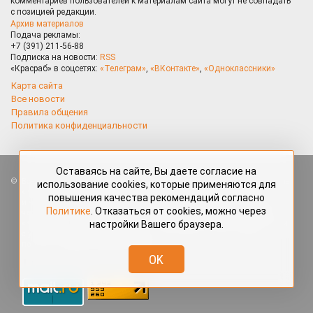
комментариев пользователей к материалам сайта могут не совпадать
с позицией редакции.
Архив материалов
Подача рекламы:
+7 (391) 211-56-88
Подписка на новости:
RSS
«Красраб» в соцсетях:
«Телеграм»
,
«ВКонтакте»
,
«Одноклассники»
Карта сайта
Все новости
Правила общения
Политика конфиденциальности
Оставаясь на сайте, Вы даете согласие на
Все права защищены. Любые материалы, размещённые на портале
использование cookies, которые применяются для
«Красраб.ру» сотрудниками редакции, нештатными авторами
повышения качества рекомендаций согласно
и читателями, являются объектами авторского права. Полное или
Политике
. Отказаться от cookies, можно через
частичное использование материалов, размещённых на портале
настройки Вашего браузера.
«Красраб.ру», допускается только с письменного согласия редакции
с указанием ссылки на источник. Все вопросы можно задать
по адресу
redaktor@krasrab.krsn.ru
.
OK