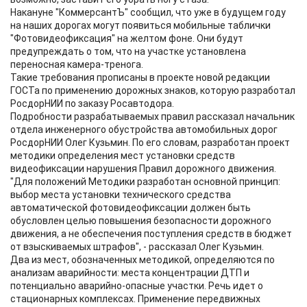
Накануне "КоммерсантЪ" сообщил, что уже в будущем году
на наших дорогах могут появиться мобильные таблички
"Фотовидеофиксация" на желтом фоне. Они будут
предупреждать о том, что на участке установлена
переносная камера-тренога.
Такие требования прописаны в проекте новой редакции
ГОСТа по применению дорожных знаков, которую разработал
РосдорНИИ по заказу Росавтодора.
Подробности разрабатываемых правил рассказал начальник
отдела инженерного обустройства автомобильных дорог
РосдорНИИ Олег Кузьмин. По его словам, разработан проект
методики определения мест установки средств
видеофиксации нарушения Правил дорожного движения.
"Для положений Методики разработан основной принцип:
выбор места установки технического средства
автоматической фотовидеофиксации должен быть
обусловлен целью повышения безопасности дорожного
движения, а не обеспечения поступления средств в бюджет
от взыскиваемых штрафов", - рассказал Олег Кузьмин.
Два из мест, обозначенных методикой, определяются по
анализам аварийности: места концентрации ДТП и
потенциально аварийно-опасные участки. Речь идет о
стационарных комплексах. Применение передвижных