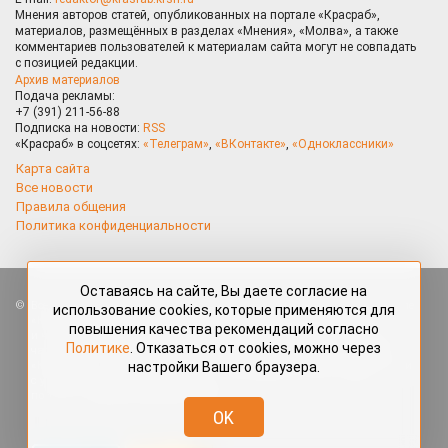
Мнения авторов статей, опубликованных на портале «Красраб»,
материалов, размещённых в разделах «Мнения», «Молва», а также
комментариев пользователей к материалам сайта могут не совпадать
с позицией редакции.
Архив материалов
Подача рекламы:
+7 (391) 211-56-88
Подписка на новости:
RSS
«Красраб» в соцсетях:
«Телеграм»
,
«ВКонтакте»
,
«Одноклассники»
Карта сайта
Все новости
Правила общения
Политика конфиденциальности
Оставаясь на сайте, Вы даете согласие на
Все права защищены. Любые материалы, размещённые на портале
использование cookies, которые применяются для
«Красраб.ру» сотрудниками редакции, нештатными авторами
повышения качества рекомендаций согласно
и читателями, являются объектами авторского права. Полное или
Политике
. Отказаться от cookies, можно через
частичное использование материалов, размещённых на портале
настройки Вашего браузера.
«Красраб.ру», допускается только с письменного согласия редакции
с указанием ссылки на источник. Все вопросы можно задать
по адресу
redaktor@krasrab.krsn.ru
.
OK