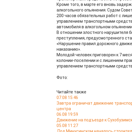
Кроме того, в марте его вновь задер
алкогольного опьянения. Судом Совет
200 часов обязательных работ с лиш
управлением транспортными средствам
автомобиля в алкогольном опьянении
В отношении злостного нарушителя б
преступления, предусмотренного ста
«Нарушение правил дорожного движе
наказанию».
Молодой человек приговорен к 7 мес
колонии-поселении и с лишением пра
управлением транспортными средства
Фото:
Читайте также
07.08 15:46
Завтра ограничат движение транспо
центра
06.08 19:59
Движение на подъезде к Сухобузимс
05.08 11:27
Под Минусинском началось строител