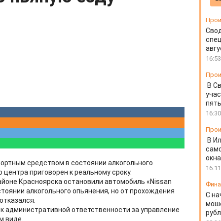
Прои
Свод
спец
авгу
16:53
Прои
В С
учас
пять
16:30
Прои
В И
сам
окна
портным средством в состоянии алкогольного
16:11
 центра приговорен к реальному сроку.
айоне Красноярска остановили автомобиль «Nissan
Фин
остоянии алкогольного опьянения, но от прохождения
С на
отказался.
моше
 к административной ответственности за управление
руб
м виде.