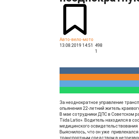
Авто-вело-мото
13.08.2019 14:51
498
1
За неоднократное управление транс
опьянения 22-летний житель краевого
В мае сотрудники ДПС в Советском р
Tiida Latio». Водитель находился в с
медицинского освидетельствования 
Выяснилось, что он уже привлекался
транспортным средством в нетрезво