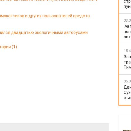
стр
пун
мокатчиков и других пользователей средств
03.0
Ав
поп
лнился двадцатью экологичными автобусами
авт
тарии
(1)
15:4
Зав
тра
Тим
06.0
Дви
Сух
съё