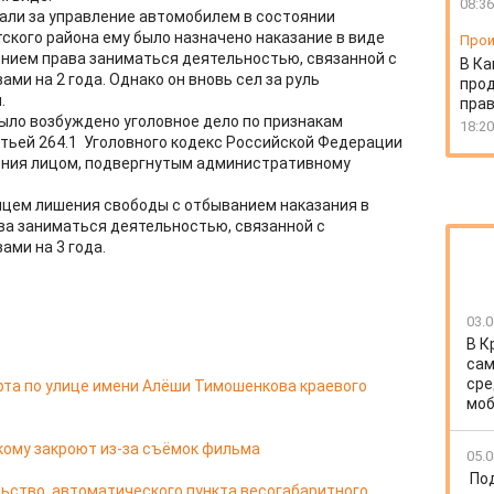
08:36
жали за управление автомобилем в состоянии
ского района ему было назначено наказание в виде
Прои
ением права заниматься деятельностью, связанной с
В Ка
и на 2 года. Однако он вновь сел за руль
про
.
прав
ыло возбуждено уголовное дело по признакам
18:20
тьей 264.1 Уголовного кодекс Российской Федерации
ния лицом, подвергнутым административному
яцем лишения свободы с отбыванием наказания в
ва заниматься деятельностью, связанной с
ми на 3 года.
03.0
В К
сам
сре
рта по улице имени Алёши Тимошенкова краевого
моб
кому закроют из-за съёмок фильма
05.0
По
ьство автоматического пункта весогабаритного