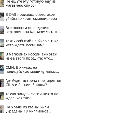
Не ешьте эту готовую еду из
магазина: список
В ОАЭ произошло жестокое
убийство криптомиллионера
Все новости по падению
вертолета на Кавказе: читать
здесь
Таких событий не было с 1945:
чего ждать всем нам?
В магазинах России ажиотаж
из-за этого продукта: что
купить?
СМИ: В Химках на
полицейскую машину напали
и подожгли.
Где будет встреча президентов
США и России: Европа?
Такую зиму в России никто не
ждал: как так?!
На Урале из казны были
украдены 18 миллионов