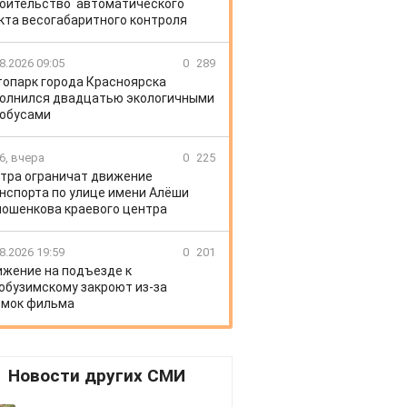
оительство автоматического
кта весогабаритного контроля
8.2026 09:05
0
289
топарк города Красноярска
олнился двадцатью экологичными
обусами
6, вчера
0
225
тра ограничат движение
нспорта по улице имени Алёши
ошенкова краевого центра
8.2026 19:59
0
201
жение на подъезде к
обузимскому закроют из-за
мок фильма
Новости других СМИ