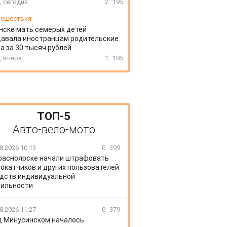
, сегодня
2
195
сшествия
нске мать семерых детей
давала иностранцам родительские
а за 30 тысяч рублей
, вчера
1
185
ТОП-5
Авто-вело-мото
8.2026 10:13
0
399
расноярске начали штрафовать
окатчиков и других пользователей
дств индивидуальной
ильности
8.2026 11:27
0
379
д Минусинском началось