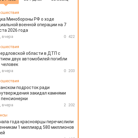
сшествия
ка Минобороны РФ о ходе
иальной военной операции на 7
ста 2026 года
, вчера
0
422
сшествия
вердловской области в ДТП с
тием двух автомобилей погибли
 человек
, вчера
0
203
сшествия
ланском подросток ради
оутверждения закидал камнями
 пенсионерки
, вчера
2
202
ансы
чала года красноярцы перечислили
нникам 1 миллиард 580 миллионов
лей