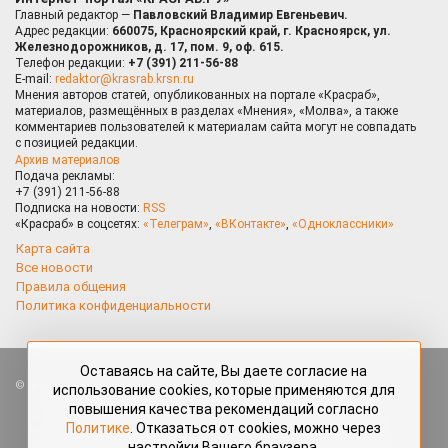
Главный редактор —
Павловский Владимир Евгеньевич.
Адрес редакции:
660075, Красноярский край, г. Красноярск, ул.
Железнодорожников, д. 17, пом. 9, оф. 615.
Телефон редакции:
+7 (391) 211-56-88
E-mail:
redaktor@krasrab.krsn.ru
Мнения авторов статей, опубликованных на портале «Красраб»,
материалов, размещённых в разделах «Мнения», «Молва», а также
комментариев пользователей к материалам сайта могут не совпадать
с позицией редакции.
Архив материалов
Подача рекламы:
+7 (391) 211-56-88
Подписка на новости:
RSS
«Красраб» в соцсетях:
«Телеграм»
,
«ВКонтакте»
,
«Одноклассники»
Карта сайта
Все новости
Правила общения
Политика конфиденциальности
Оставаясь на сайте, Вы даете согласие на
Все права защищены. Любые материалы, размещённые на портале
использование cookies, которые применяются для
«Красраб.ру» сотрудниками редакции, нештатными авторами
повышения качества рекомендаций согласно
и читателями, являются объектами авторского права. Полное или
Политике
. Отказаться от cookies, можно через
частичное использование материалов, размещённых на портале
настройки Вашего браузера.
«Красраб.ру», допускается только с письменного согласия редакции