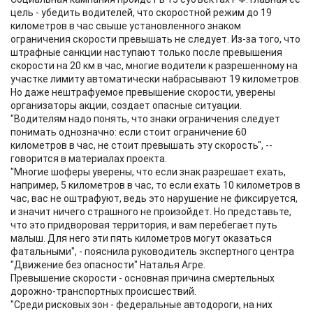
цель - убедить водителей, что скоростной режим до 19
километров в час свыше установленного знаком
ограничения скорости превышать не следует. Из-за того, что
штрафные санкции наступают только после превышения
скорости на 20 км в час, многие водители к разрешенному на
участке лимиту автоматически набрасывают 19 километров.
Но даже нештрафуемое превышение скорости, уверены
организаторы акции, создает опасные ситуации.
"Водителям надо понять, что знаки ограничения следует
понимать однозначно: если стоит ограничение 60
километров в час, не стоит превышать эту скорость", --
говорится в материалах проекта.
"Многие шоферы уверены, что если знак разрешает ехать,
например, 5 километров в час, то если ехать 10 километров в
час, вас не оштрафуют, ведь это нарушение не фиксируется,
и значит ничего страшного не произойдет. Но представьте,
что это придворовая территория, и вам перебегает путь
малыш. Для него эти пять километров могут оказаться
фатальными", - пояснила руководитель экспертного центра
"Движение без опасности" Наталья Агре.
Превышение скорости - основная причина смертельных
дорожно-транспортных происшествий.
"Среди рисковых зон - федеральные автодороги, на них