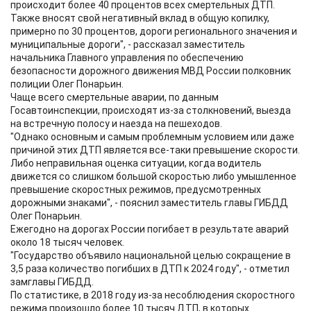
происходит более 40 процентов всех смертельных ДТП.
Также вносят свой негативный вклад в общую копилку,
примерно по 30 процентов, дороги регионального значения и
муниципальные дороги", - рассказал заместитель
начальника Главного управления по обеспечению
безопасности дорожного движения МВД России полковник
полиции Олег Понарьин.
Чаще всего смертельные аварии, по данным
Госавтоинспекции, происходят из-за столкновений, выезда
на встречную полосу и наезда на пешеходов.
"Однако основным и самым проблемным условием или даже
причиной этих ДТП является все-таки превышение скорости.
Либо неправильная оценка ситуации, когда водитель
движется со слишком большой скоростью либо умышленное
превышение скоростных режимов, предусмотренных
дорожными знаками", - пояснил заместитель главы ГИБДД
Олег Понарьин.
Ежегодно на дорогах России погибает в результате аварий
около 18 тысяч человек.
"Государство объявило национальной целью сокращение в
3,5 раза количество погибших в ДТП к 2024 году", - отметил
замглавы ГИБДД.
По статистике, в 2018 году из-за несоблюдения скоростного
режима произошло более 10 тысяч ДТП, в которых