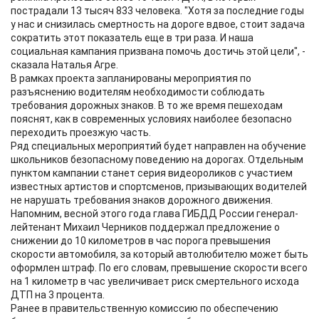
пострадали 13 тысяч 833 человека. "Хотя за последние годы
у нас и снизилась смертность на дороге вдвое, стоит задача
сократить этот показатель еще в три раза. И наша
социальная кампания призвана помочь достичь этой цели", -
сказала Наталья Агре.
В рамках проекта запланированы мероприятия по
разъяснению водителям необходимости соблюдать
требования дорожных знаков. В то же время пешеходам
пояснят, как в современных условиях наиболее безопасно
переходить проезжую часть.
Ряд специальных мероприятий будет направлен на обучение
школьников безопасному поведению на дорогах. Отдельным
пунктом кампании станет серия видеороликов с участием
известных артистов и спортсменов, призывающих водителей
не нарушать требования знаков дорожного движения.
Напомним, весной этого года глава ГИБДД России генерал-
лейтенант Михаил Черников поддержал предложение о
снижении до 10 километров в час порога превышения
скорости автомобиля, за который автолюбителю может быть
оформлен штраф. По его словам, превышение скорости всего
на 1 километр в час увеличивает риск смертельного исхода
ДТП на 3 процента.
Ранее в правительственную комиссию по обеспечению