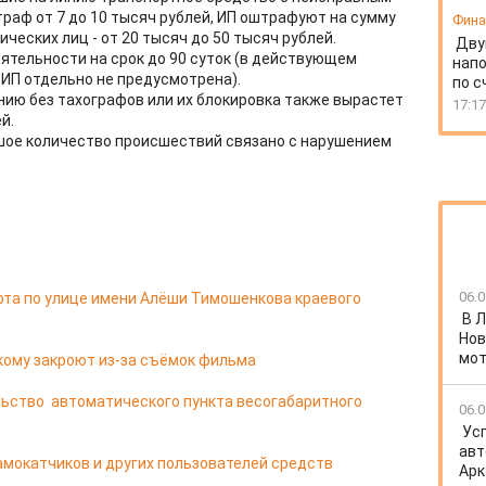
траф от 7 до 10 тысяч рублей, ИП оштрафуют на сумму
Фин
ических лиц - от 20 тысяч до 50 тысяч рублей.
Дву
тельности на срок до 90 суток (в действующем
напо
 ИП отдельно не предусмотрена).
по с
нию без тахографов или их блокировка также вырастет
17:17
й.
шое количество происшествий связано с нарушением
06.0
рта по улице имени Алёши Тимошенкова краевого
В 
Нов
мот
кому закроют из-за съёмок фильма
ьство автоматического пункта весогабаритного
06.0
Ус
авт
мокатчиков и других пользователей средств
Арк