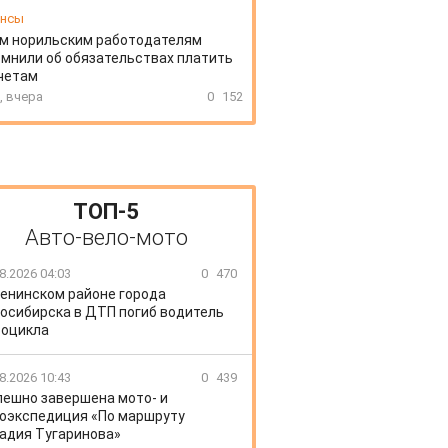
ансы
м норильским работодателям
мнили об обязательствах платить
четам
, вчера
0
152
ТОП-5
Авто-вело-мото
8.2026 04:03
0
470
Ленинском районе города
осибирска в ДТП погиб водитель
оцикла
8.2026 10:43
0
439
пешно завершена мото- и
оэкспедиция «По маршруту
адия Тугаринова»