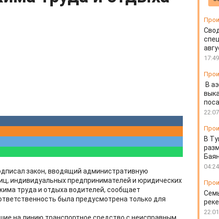
Прои
Свод
спец
авгу
17:49
Прои
В а
выка
пос
22:07
Прои
В Ту
разм
Бая
04:24
одписал закон, вводящий административную
иц, индивидуальных предпринимателей и юридических
Прои
жима труда и отдыха водителей, сообщает
Семь
 ответственность была предусмотрена только для
реке
22:01
шие на линию транспортное средство с неисправным