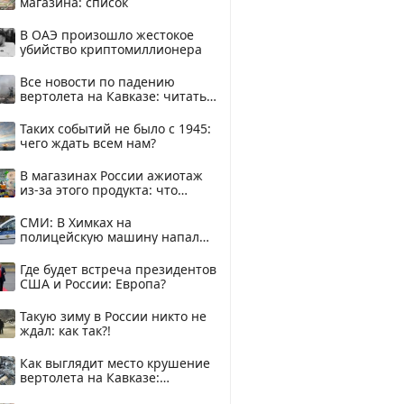
магазина: список
В ОАЭ произошло жестокое
убийство криптомиллионера
Все новости по падению
вертолета на Кавказе: читать
здесь
Таких событий не было с 1945:
чего ждать всем нам?
В магазинах России ажиотаж
из-за этого продукта: что
купить?
СМИ: В Химках на
полицейскую машину напали
и подожгли.
Где будет встреча президентов
США и России: Европа?
Такую зиму в России никто не
ждал: как так?!
Как выглядит место крушение
вертолета на Кавказе:
смотреть