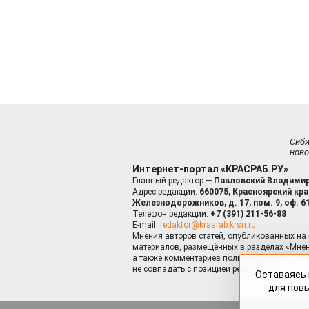
Сиб
ново
Интернет-портал «КРАСРАБ.РУ»
Главный редактор —
Павловский Владимир
Адрес редакции:
660075, Красноярский край
Железнодорожников, д. 17, пом. 9, оф. 6
Телефон редакции:
+7 (391) 211-56-88
E-mail:
redaktor@krasrab.krsn.ru
Мнения авторов статей, опубликованных на 
материалов, размещённых в разделах «Мнен
а также комментариев пользователей к мате
не совпадать с позицией редакции.
Оставаясь 
для пов