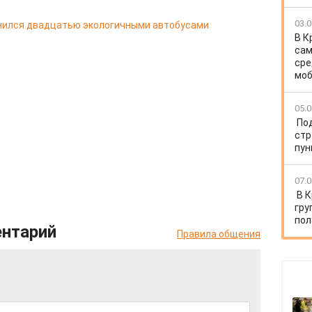
03.0
лнился двадцатью экологичными автобусами
В К
сам
сре
моб
05.0
По
стр
пун
07.0
В 
гру
пол
ентарий
Правила общения