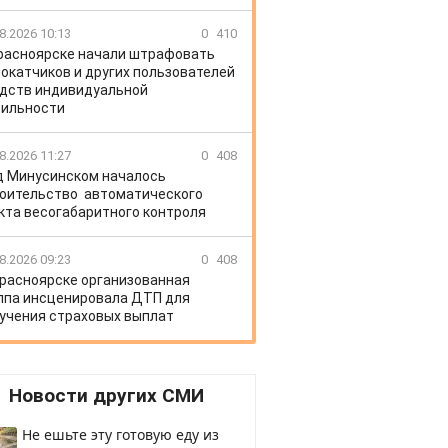
8.2026 10:13
0
410
расноярске начали штрафовать
окатчиков и других пользователей
дств индивидуальной
ильности
8.2026 11:27
0
408
д Минусинском началось
оительство автоматического
кта весогабаритного контроля
8.2026 09:23
0
408
Красноярске организованная
ппа инсценировала ДТП для
учения страховых выплат
Новости других СМИ
Не ешьте эту готовую еду из