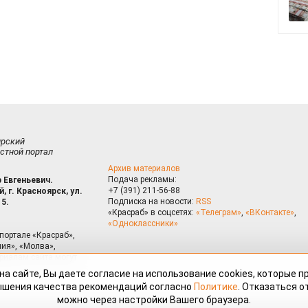
ирский
стной портал
Архив материалов
Подача рекламы:
 Евгеньевич.
+7 (391) 211-56-88
, г. Красноярск, ул.
Подписка на новости:
RSS
15.
«Красраб» в соцсетях:
«Телеграм»
,
«ВКонтакте»
,
«Одноклассники»
портале «Красраб»,
ия», «Молва»,
риалам сайта могут
на сайте, Вы даете согласие на использование cookies, которые 
ышения качества рекомендаций согласно
Политике
. Отказаться от
можно через настройки Вашего браузера.