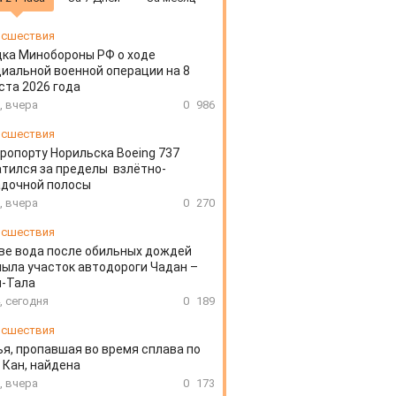
сшествия
ка Минобороны РФ о ходе
иальной военной операции на 8
ста 2026 года
, вчера
0
986
сшествия
эропорту Норильска Boeing 737
тился за пределы взлётно-
адочной полосы
, вчера
0
270
сшествия
ве вода после обильных дождей
ыла участок автодороги Чадан –
н-Тала
, сегодня
0
189
сшествия
я, пропавшая во время сплава по
 Кан, найдена
, вчера
0
173