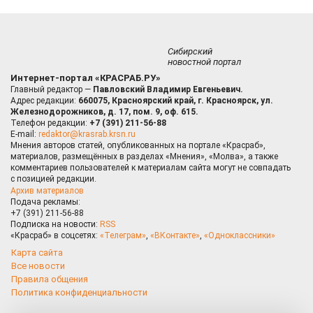
Сибирский
новостной портал
Интернет-портал «КРАСРАБ.РУ»
Главный редактор —
Павловский Владимир Евгеньевич.
Адрес редакции:
660075, Красноярский край, г. Красноярск, ул.
Железнодорожников, д. 17, пом. 9, оф. 615.
Телефон редакции:
+7 (391) 211-56-88
E-mail:
redaktor@krasrab.krsn.ru
Мнения авторов статей, опубликованных на портале «Красраб»,
материалов, размещённых в разделах «Мнения», «Молва», а также
комментариев пользователей к материалам сайта могут не совпадать
с позицией редакции.
Архив материалов
Подача рекламы:
+7 (391) 211-56-88
Подписка на новости:
RSS
«Красраб» в соцсетях:
«Телеграм»
,
«ВКонтакте»
,
«Одноклассники»
Карта сайта
Все новости
Правила общения
Политика конфиденциальности