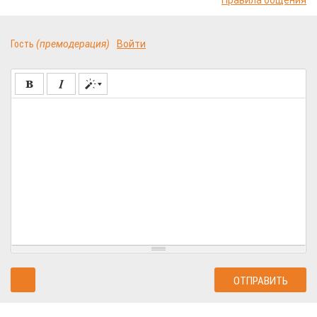
Правила общения
Гость
(премодерация)
Войти