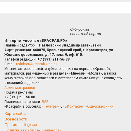
Сибирский
новостной портал
Интернет-портал «КРАСРАБ.РУ»
Главный редактор —
Павловский Владимир Евгеньевич.
Адрес редакции:
660075, Красноярский край, г. Красноярск, ул.
Железнодорожников, д. 17, пом. 9, оф. 615.
Телефон редакции:
+7 (391) 211-56-88
E-mail:
redaktor@krasrab.krsn.ru
Мнения авторов статей, опубликованных на портале «Красраб»,
материалов, размещённых в разделах «Мнения», «Молва», а также
комментариев пользователей к материалам сайта могут не совпадать
с позицией редакции.
Архив материалов
Подача рекламы:
+7 (391) 211-56-88
Подписка на новости:
RSS
«Красраб» в соцсетях:
«Телеграм»
,
«ВКонтакте»
,
«Одноклассники»
Карта сайта
Все новости
Правила общения
Политика конфиденциальности