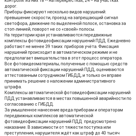
контроля. Из них 18 -- на перекрёстках, 24 – на участках
дорог.
Приборы фиксируют несколько видов нарушений:
превышение скорости, проезд на запрещающий сигнал
светофора, движение по выделенной полосе, остановка за
стоп-линией, поворот не со «своей» полосы.
На территории края устанавливаются передвижные
комплексы фотовидеофиксации нарушений ПДД. Ежедневно
работают не менее 39 таких приборов учёта. Фиксация
нарушений происходит в автоматическом режиме и не
предполагает вмешательства в этот процесс оператора.
Все фотовидеоматериалы, полученные с помощью средств
автоматической фиксации нарушений ПДД, оцениваются
аттестованным сотрудником ГИБДД, и только он вправе
принимать решение о наложении административного
штрафа.
Комплексы автоматической фотовидеофиксации нарушений
ПДД устанавливаются в местах повышенной аварийности по
согласованию с ГИБДД.
За умышленное нанесение вреда приборам и операторам
передвижных комплексов автоматической
фотовидеофиксации нарушений ПДД предусмотрено
наказание. В зависимости от тяжести поступка или
преступления, нарушителя ждёт как штраф до 40 тысяч