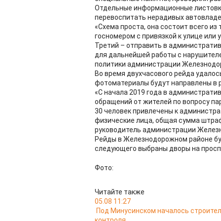
Отдельные информационные листовки
перевоспитать нерадивых автовлад
«Схема проста, она состоит всего из
госномером с привязкой к улице или 
Третий – отправить в администрати
для дальнейшей работы с нарушителе
политики администрации Железнодо
Во время двухчасового рейда удалос
фотоматериалы будут направлены в 
«С начала 2019 года в администрати
обращений от жителей по вопросу пар
30 человек привлечены к администра
физические лица, общая сумма штраф
руково​​дитель администрации Желез
Рейды в Железнодорожном районе бу
следующего выбраны дворы на просп
Фото:
Читайте также
05.08 11:27
Под Минусинском началось строител
контроля