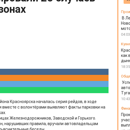
зонах
Прои
В Л
Ново
мот
04:03
Кухн
Крас
как 
дын
18:35
Общ
Усп
авто
Туг
10:43
йона Красноярска началась серия рейдов, в ходе
 вместе с волонтёрами выявляют факты парковки на
Фин
ах.
Прок
лицах Железнодорожников, Заводской и Горького.
учас
, нарушивших правила, вручали автовладельцам
вып
зъяснительные беседы.