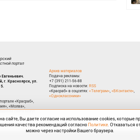
ирский
стной портал
Архив материалов
Подача рекламы:
 Евгеньевич.
+7 (391) 211-56-88
, г. Красноярск, ул.
Подписка на новости:
RSS
15.
«Красраб» в соцсетях:
«Телеграм»
,
«ВКонтакте»
,
«Одноклассники»
портале «Красраб»,
ия», «Молва»,
риалам сайта могут
на сайте, Вы даете согласие на использование cookies, которые 
ышения качества рекомендаций согласно
Политике
. Отказаться от
можно через настройки Вашего браузера.