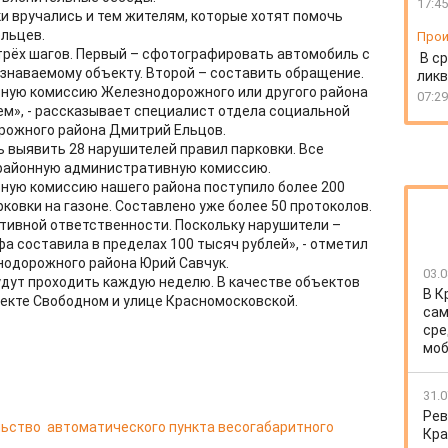
17:45
 вручались и тем жителям, которые хотят помочь
ельцев.
Прои
 трёх шагов. Первый – сфотографировать автомобиль с
В ср
узнаваемому объекту. Второй – составить обращение.
ликв
вную комиссию Железнодорожного или другого района
07:29
м», - рассказывает специалист отдела социальной
рожного района Дмитрий Ельцов.
ь выявить 28 нарушителей правил парковки. Все
районную административную комиссию.
вную комиссию нашего района поступило более 200
ковки на газоне. Составлено уже более 50 протоколов.
тивной ответственности. Поскольку нарушители –
а составила в пределах 100 тысяч рублей», - отметил
нодорожного района Юрий Савчук.
03.0
дут проходить каждую неделю. В качестве объектов
В К
екте Свободном и улице Красномосковской.
сам
сре
моб
31.0
Рев
ьство автоматического пункта весогабаритного
Кра