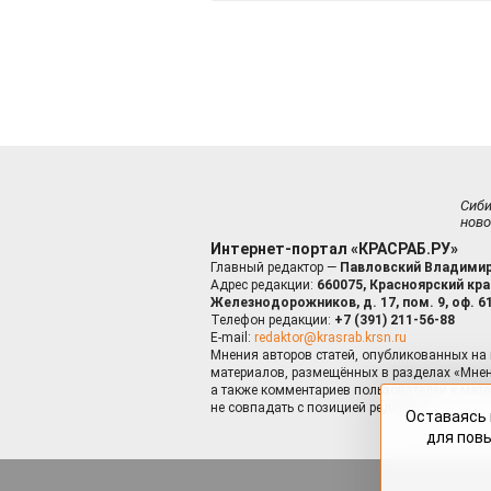
Сиб
ново
Интернет-портал «КРАСРАБ.РУ»
Главный редактор —
Павловский Владимир
Адрес редакции:
660075, Красноярский край
Железнодорожников, д. 17, пом. 9, оф. 6
Телефон редакции:
+7 (391) 211-56-88
E-mail:
redaktor@krasrab.krsn.ru
Мнения авторов статей, опубликованных на 
материалов, размещённых в разделах «Мнен
а также комментариев пользователей к мате
не совпадать с позицией редакции.
Оставаясь 
для пов