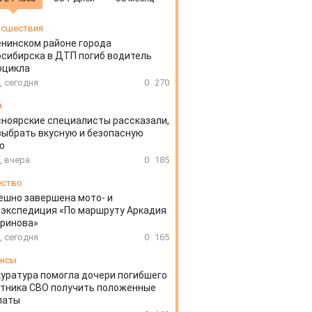
сшествия
енинском районе города
сибирска в ДТП погиб водитель
оцикла
, сегодня
0
270
я
ноярские специалисты рассказали,
выбрать вкусную и безопасную
ю
, вчера
0
185
ество
ешно завершена мото- и
экспедиция «По маршруту Аркадия
аринова»
, сегодня
0
165
ансы
уратура помогла дочери погибшего
тника СВО получить положенные
латы