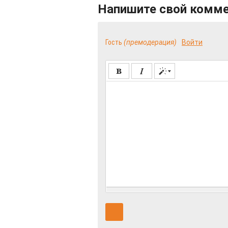
Напишите свой комм
Гость
(премодерация)
Войти