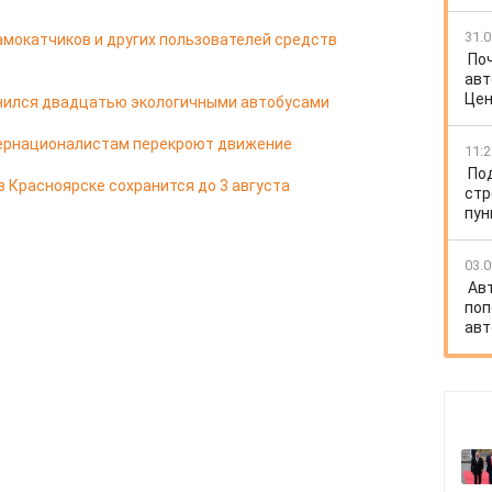
31.0
мокатчиков и других пользователей средств
​П
авт
Цен
лнился двадцатью экологичными автобусами
тернационалистам перекроют движение
11:2
По
в Красноярске сохранится до 3 августа
стр
пун
03.0
Ав
поп
авт