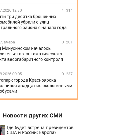
7.2026 12:30
4
314
очти три десятка брошенных
омобилей убрали с улиц
трального района с начала года
7, вчера
0
281
д Минусинском началось
оительство автоматического
кта весогабаритного контроля
8.2026 09:05
0
237
топарк города Красноярска
олнился двадцатью экологичными
обусами
Новости других СМИ
Где будет встреча президентов
США и России: Европа?