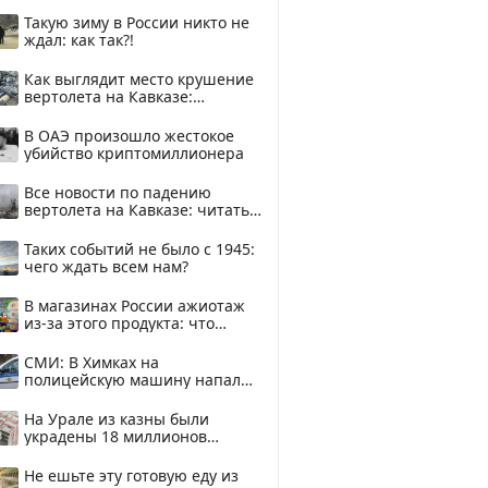
Такую зиму в России никто не
ждал: как так?!
Как выглядит место крушение
вертолета на Кавказе:
смотреть
В ОАЭ произошло жестокое
убийство криптомиллионера
Все новости по падению
вертолета на Кавказе: читать
здесь
Таких событий не было с 1945:
чего ждать всем нам?
В магазинах России ажиотаж
из-за этого продукта: что
купить?
СМИ: В Химках на
полицейскую машину напали
и подожгли.
На Урале из казны были
украдены 18 миллионов
рублей
Не ешьте эту готовую еду из