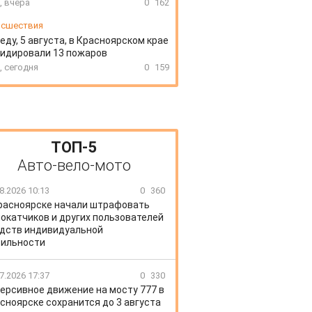
, вчера
0
162
сшествия
еду, 5 августа, в Красноярском крае
идировали 13 пожаров
, сегодня
0
159
ТОП-5
Авто-вело-мото
8.2026 10:13
0
360
расноярске начали штрафовать
окатчиков и других пользователей
дств индивидуальной
ильности
7.2026 17:37
0
330
ерсивное движение на мосту 777 в
сноярске сохранится до 3 августа