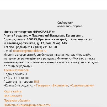
Сибирский
новостной портал
Интернет-портал «КРАСРАБ.РУ»
Главный редактор —
Павловский Владимир Евгеньевич.
Адрес редакции:
660075, Красноярский край, г. Красноярск, ул.
Железнодорожников, д. 17, пом. 9, оф. 615.
Телефон редакции:
+7 (391) 211-56-88
E-mail:
redaktor@krasrab.krsn.ru
Мнения авторов статей, опубликованных на портале «Красраб»,
материалов, размещённых в разделах «Мнения», «Молва», а также
комментариев пользователей к материалам сайта могут не совпадать
с позицией редакции.
Архив материалов
Подача рекламы:
+7 (391) 211-56-88
Подписка на новости:
RSS
«Красраб» в соцсетях:
«Телеграм»
,
«ВКонтакте»
,
«Одноклассники»
Карта сайта
Все новости
Правила общения
Политика конфиденциальности