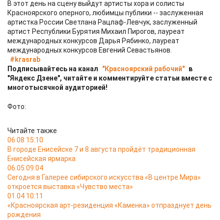
В этот день на сцену выйдут артисты хора и солисты
Красноярского оперного, любимцы публики -- заслуженная
артистка России Светлана Рацлаф-Левчук, заслуженный
артист Республики Бурятия Михаил Пирогов, лауреат
международных конкурсов Дарья Рябинко, лауреат
международных конкурсов Евгений Севастьянов.
#krasrab
Подписывайтесь на канал
"Красноярский рабочий"
в
"Яндекс Дзене", читайте и комментируйте статьи вместе с
многотысячной аудиторией!
Фото:
Читайте также
06.08 15:10
В городе Енисейске 7 и 8 августа пройдёт традиционная
Енисейская ярмарка
06.05 09:04
Сегодня в Галерее сибирского искусства «В центре Мира»
откроется выставка «Чувство места»
01.04 10:11
«Красноярская арт-резиденция «Каменка» отпразднует день
рождения