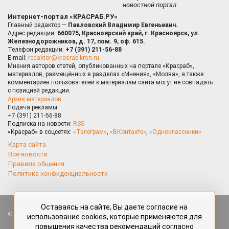
новостной портал
Интернет-портал «КРАСРАБ.РУ»
Главный редактор —
Павловский Владимир Евгеньевич.
Адрес редакции:
660075, Красноярский край, г. Красноярск, ул.
Железнодорожников, д. 17, пом. 9, оф. 615.
Телефон редакции:
+7 (391) 211-56-88
E-mail:
redaktor@krasrab.krsn.ru
Мнения авторов статей, опубликованных на портале «Красраб»,
материалов, размещённых в разделах «Мнения», «Молва», а также
комментариев пользователей к материалам сайта могут не совпадать
с позицией редакции.
Архив материалов
Подача рекламы:
+7 (391) 211-56-88
Подписка на новости:
RSS
«Красраб» в соцсетях:
«Телеграм»
,
«ВКонтакте»
,
«Одноклассники»
Карта сайта
Все новости
Правила общения
Политика конфиденциальности
Оставаясь на сайте, Вы даете согласие на
Все права защищены. Любые материалы, размещённые на портале
использование cookies, которые применяются для
«Красраб.ру» сотрудниками редакции, нештатными авторами
повышения качества рекомендаций согласно