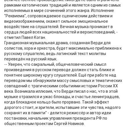
рамками католических традиций и является одним из самых
исполняемых в мире сочинений этого жанра. Исполнение
"Реквиема", сопровождаемое сценическим действием и
видеоизображением, окажет сильное эмоциональное
воздействие на слушателей. Вечная музыка проникает в
сердца людей всех национальностей и вероисповеданий, -
отметил Павел Коган.
Грандиозная музыкальная драма, созданная Верди для
солистов, хора и оркестра, будет максимально приближена к
русскому слушателю, ведь латинский текст молитвы
переведён на русский язык.
-- Уверен, что сакральный, общечеловеческий смысл
произведения в русском переводе должен стать ближе и
понятнее широкому кругу слушателей. Ещё при работе над
переводом мы обнаружили массу смысловых и тематических
совпадений с трагическими событиями истории России XX
века. Возникала иллюзия, что Верди писал о нас, что в этой
музыке отразился и ужас блокады, и счастье ленинградцев,
когда блокадное кольцо было прорвано. Такой эффект
дорогого стоит, и зрители, испытавшие эти чувства, надолго
сохранят их в памяти" - делится режиссёр и автор идеи
постановки, начальник управления президента РФ по
общественным проектам Сергей Новиков.