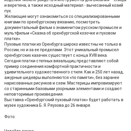
и веретена, а также исходный материал - вычесанный козий
пух.
Желающие могут ознакомиться со специализированными
книгами по оренбургскому вязанию, посмотреть
документальный фильм о знаменитом русском промысле и
мультфильм «Сказка об оренбургской козочке и пуховом
платке».
Пуховые платки из Оренбурга широко известны не только в
России, но и за ее пределами. Этот уникальный промысел
оренбургских казачек существует с конца XVIII века.
Сегодня платки степных вязальщиц представляют собой
пример соединения комфортной практичности и
удивительного художественного стиля. Как и 250 лет назад,
ажурные шедевры выполняются «по памяти», без заранее
нарисованных рисунков и схем. Мастерицы импровизируют
со старинным​и базовыми узорными элементами и создают
неповторимые произведения.
Выставка «Оренбургский пуховый платок» будет работать в
музее художника Б. Я. Ряузова до 26 января.
Фото: