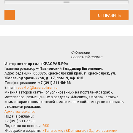
Сибирский
новостной портал
Интернет-портал «КРАСРАБ.РУ»
Главный редактор —
Павловский Владимир Евгеньевич.
Адрес редакции:
660075, Красноярский край, г. Красноярск, ул.
Железнодорожников, д. 17, пом. 9, оф. 615.
Телефон редакции:
+7 (391) 211-56-88
E-mail:
redaktor@krasrab.krsn.ru
Мнения авторов статей, опубликованных на портале «Красраб»,
материалов, размещённых в разделах «Мнения», «Молва», а также
комментариев пользователей к материалам сайта могут не совпадать
с позицией редакции.
Архив материалов
Подача рекламы:
+7 (391) 211-56-88
Подписка на новости:
RSS
«Красраб» в соцсетях:
«Телеграм»
,
«ВКонтакте»
,
«Одноклассники»