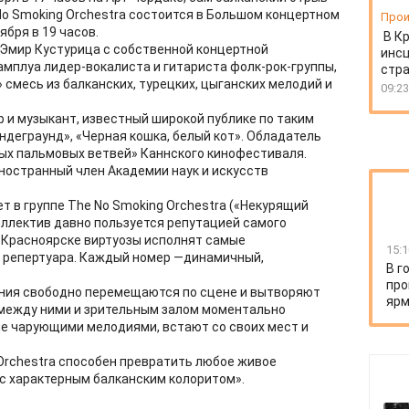
No Smoking Orchestra состоится в Большом концертном
Прои
бря в 19 часов.
В К
Эмир Кустурица с собственной концертной
инс
амплуа лидер-вокалиста и гитариста фолк-рок-группы,
стр
смесь из балканских, турецких, цыганских мелодий и
09:23
 и музыкант, известный широкой публике по таким
Андеграунд», «Черная кошка, белый кот». Обладатель
тых пальмовых ветвей» Каннского кинофестиваля.
иностранный член Академии наук и искусств
т в группе The No Smoking Orchestra («Некурящий
Коллектив давно пользуется репутацией самого
в Красноярске виртуозы исполнят самые
15:1
о репертуара. Каждый номер —динамичный,
В г
про
ения свободно перемещаются по сцене и вытворяют
ярм
 между ними и зрительным залом моментально
ые чарующими мелодиями, встают со своих мест и
 Orchestra способен превратить любое живое
с характерным балканским колоритом».