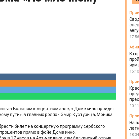
Прои
Свод
спец
авгу
17:56
Афи
В го
прой
ярм
15:10
Прои
Крас
пред
пре
20:11
ицы в Большом концертном зале, в Доме кино пройдёт
му пути», в главных ролях - Эмир Кустурица, Моника
Прои
На а
рести билет на концертную программу сербского
лет
процентов прямо в фойе Дома кино.
18:04
ря в 17 часов на Арт-чердаке, сам балканский отрыв