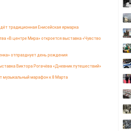
ойдёт традиционная Енисейская ярмарка
ства «В центре Мира» откроется выставка «Чувство
енка» отпразднует день рождения
ыставка Виктора Рогачёва «Дневник путешествий»
т музыкальный марафон к 8 Марта