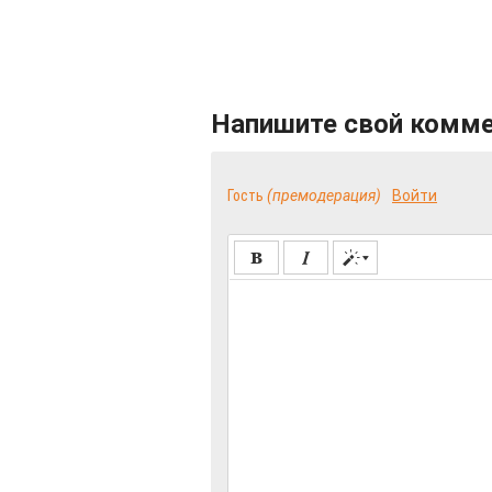
Напишите свой комм
Гость
(премодерация)
Войти