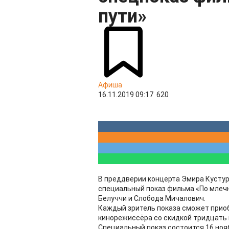
пути»
Афиша
16.11.2019 09:17
620
В преддверии концерта Эмира Кустур
специальный показ фильма «По млечно
Белуччи и Слобода Мичалович.
Каждый зритель показа сможет приоб
кинорежиссёра со скидкой тридцать 
Специальный показ состоится 16 нояб