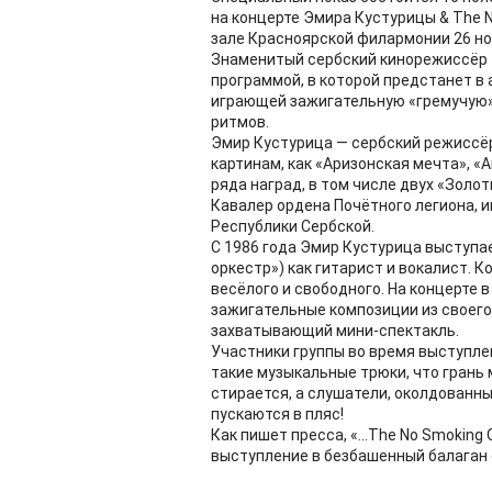
на концерте Эмира Кустурицы & The 
зале Красноярской филармонии 26 ноя
Знаменитый сербский кинорежиссёр 
программой, в которой предстанет в 
играющей зажигательную «гремучую» 
ритмов.
Эмир Кустурица — сербский режиссёр
картинам, как «Аризонская мечта», «
ряда наград, в том числе двух «Золо
Кавалер ордена Почётного легиона, 
Республики Сербской.
С 1986 года Эмир Кустурица выступае
оркестр») как гитарист и вокалист. 
весёлого и свободного. На концерте 
зажигательные композиции из своег
захватывающий мини-спектакль.
Участники группы во время выступл
такие музыкальные трюки, что грань
стирается, а слушатели, околдованн
пускаются в пляс!
Как пишет пресса, «…The No Smoking
выступление в безбашенный балаган 