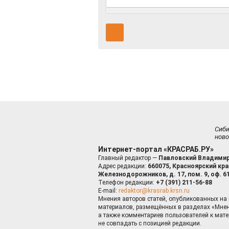
Сиб
ново
Интернет-портал «КРАСРАБ.РУ»
Главный редактор —
Павловский Владимир
Адрес редакции:
660075, Красноярский край
Железнодорожников, д. 17, пом. 9, оф. 6
Телефон редакции:
+7 (391) 211-56-88
E-mail:
redaktor@krasrab.krsn.ru
Мнения авторов статей, опубликованных на 
материалов, размещённых в разделах «Мнен
а также комментариев пользователей к мате
не совпадать с позицией редакции.
Оставаясь 