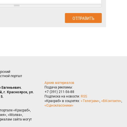
ирский
стной портал
Архив материалов
Подача рекламы:
 Евгеньевич.
+7 (391) 211-56-88
, г. Красноярск, ул.
Подписка на новости:
RSS
15.
«Красраб» в соцсетях:
«Телеграм»
,
«ВКонтакте»
,
«Одноклассники»
портале «Красраб»,
ия», «Молва»,
риалам сайта могут
на сайте, Вы даете согласие на использование cookies, которые 