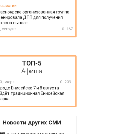
сшествия
расноярске организованная группа
ценировала ДТП для получения
аховых выплат
, сегодня
0
167
ТОП-5
Афиша
0, вчера
0
209
ороде Енисейске 7 и 8 августа
йдёт традиционная Енисейская
арка
Новости других СМИ