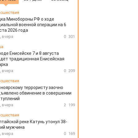
сшествия
ка Минобороны РФ о ходе
иальной военной операции на 6
ста 2026 года
, вчера
0
301
ша
роде Енисейске 7 и 8 августа
дёт традиционная Енисейская
арка
, вчера
0
209
сшествия
ноярскому террористу заочно
ъявлено обвинение в совершении
ступлений
, вчера
2
199
сшествия
лтайской реке Катунь утонул 38-
ний мужчина
, вчера
0
169