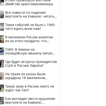
В ОАЭ произошло жестокое
убийство криптомиллионера
Все новости по падению
вертолета на Кавказе: читать
здесь
Таких событий не было с 1945:
чего ждать всем нам?
В магазинах России ажиотаж
из-за этого продукта: что
купить?
СМИ: В Химках на
полицейскую машину напали
и подожгли.
Где будет встреча президентов
США и России: Европа?
На Урале из казны были
украдены 18 миллионов
рублей
Такую зиму в России никто не
ждал: как так?!
Как выглядит место крушение
вертолета на Кавказе: