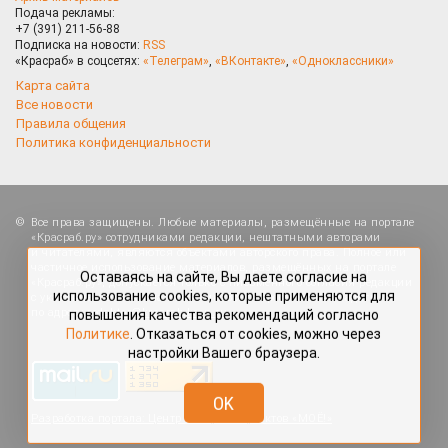
Подача рекламы:
+7 (391) 211-56-88
Подписка на новости:
RSS
«Красраб» в соцсетях:
«Телеграм»
,
«ВКонтакте»
,
«Одноклассники»
Карта сайта
Все новости
Правила общения
Политика конфиденциальности
Оставаясь на сайте, Вы даете согласие на
Все права защищены. Любые материалы, размещённые на портале
использование cookies, которые применяются для
«Красраб.ру» сотрудниками редакции, нештатными авторами
повышения качества рекомендаций согласно
и читателями, являются объектами авторского права. Полное или
Политике
. Отказаться от cookies, можно через
частичное использование материалов, размещённых на портале
настройки Вашего браузера.
«Красраб.ру», допускается только с письменного согласия редакции
с указанием ссылки на источник. Все вопросы можно задать
по адресу
redaktor@krasrab.krsn.ru
.
OK
Разработка портала:
Центр интернет-проектов «МОЁ!»