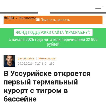
МОЛВА
\
Жилкомхоз
Прислать новость
ФОНД ПОДДЕРЖКИ САЙТА "КРАСРАБ.РУ":
с начала 2026 года читатели перечислили 32 800
рублей
perfectraise
|
Жилкомхоз
29.05.2026 17:27
|
0
230
В Уссурийске откроется
первый термальный
курорт с тигром в
бассейне