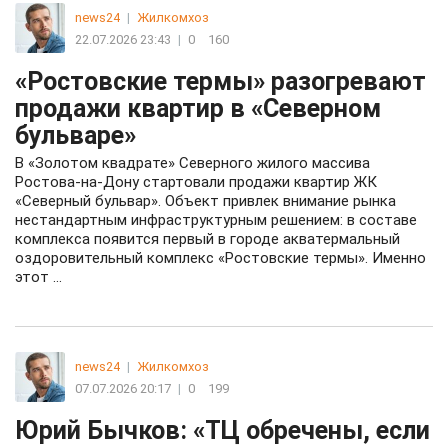
news24
|
Жилкомхоз
22.07.2026 23:43
|
0
160
«Ростовские термы» разогревают
продажи квартир в «Северном
бульваре»
В «Золотом квадрате» Северного жилого массива
Ростова-на-Дону стартовали продажи квартир ЖК
«Северный бульвар». Объект привлек внимание рынка
нестандартным инфраструктурным решением: в составе
комплекса появится первый в городе акватермальный
оздоровительный комплекс «Ростовские термы». Именно
этот ...
news24
|
Жилкомхоз
07.07.2026 20:17
|
0
199
Юрий Бычков: «ТЦ обречены, если