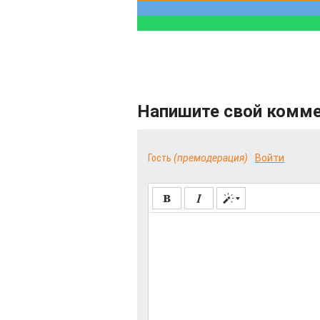
Напишите свой комм
Гость
(премодерация)
Войти