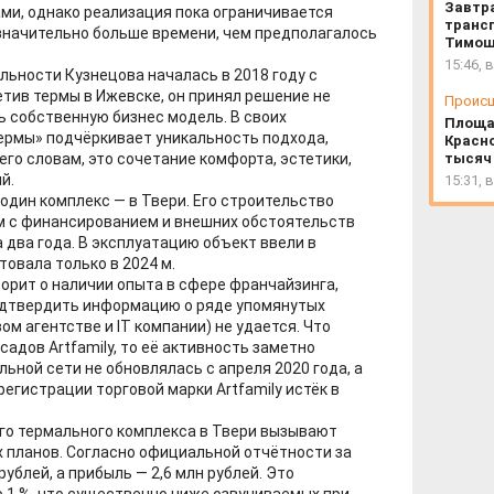
Завтр
и, однако реализация пока ограничивается
трансп
значительно больше времени, чем предполагалось
Тимош
15:46, 
ьности Кузнецова началась в 2018 году с
етив термы в Ижевске, он принял решение не
Проис
ь собственную бизнес модель. В своих
Площа
ермы» подчёркивает уникальность подхода,
Красно
его словам, это сочетание комфорта, эстетики,
тысяч
й.
15:31, 
один комплекс — в Твери. Его строительство
лем с финансированием и внешних обстоятельств
 два года. В эксплуатацию объект ввели в
товала только в 2024 м.
орит о наличии опыта в сфере франчайзинга,
подтвердить информацию о ряде упомянутых
ом агентстве и IT компании) не удается. Что
адов Artfamily, то её активность заметно
льной сети не обновлялась с апреля 2020 года, а
егистрации торговой марки Artfamily истёк в
о термального комплекса в Твери вызывают
 планов. Согласно официальной отчётности за
рублей, а прибыль — 2,6 млн рублей. Это
 1 %, что существенно ниже озвучиваемых при