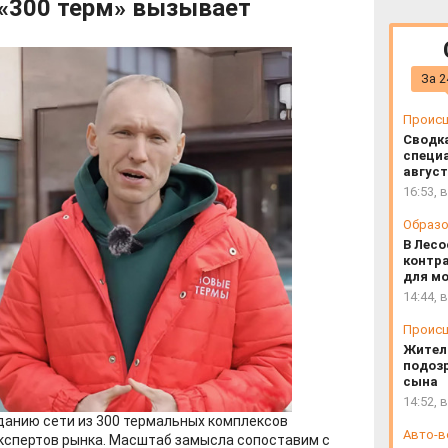
«300 терм» вызывает
За 2
Проис
Сводк
специа
август
16:53, 
Образо
В Лесо
контра
для м
14:44, 
Проис
Жител
подозр
сына
14:52, 
данию сети из 300 термальных комплексов
Авто-в
кспертов рынка. Масштаб замысла сопоставим с