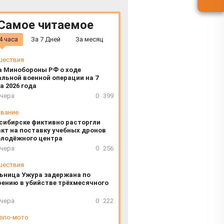
Самое читаемое
4 часа
За 7 Дней
За месяц
шествия
а Минобороны РФ о ходе
льной военной операции на 7
а 2026 года
вчера
0
399
вание
сибирске фиктивно расторгли
кт на поставку учебных дронов
олодёжного центра
вчера
0
256
шествия
ьница Ужура задержана по
ению в убийстве трёхмесячного
вчера
0
222
ело-мото