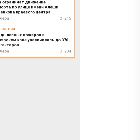
а ограничат движение
орта по улице имени Алёши
енкова краевого центра
вчера
0
215
шествия
дь лесных пожаров в
ярском крае увеличилась до 370
 гектаров
вчера
0
204