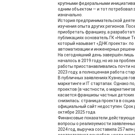
крупными федеральными инициативам
одним объектом — и тот потребовал 
изначально.
История предпринимательской деятел
изучения опыта других регионов. Пос
приобретать франшизу, а разработат
публикациях основатель ГК «Новые Т
который называет «ДНК проекта»: по 
автоматизации и инженерных решени
На сегодняшний день завершён лишь 
началось в 2019 году, но из за проб
работы приостанавливались почти на
2023 году, а полноценная работа стар
В публичных заявлениях Кузнецов гов
маркетинге и IT стартапах. Однако 
проектов (в частности, о маркетингов
касается франшизы частных детских с
снизилась: страница проекта в социа
официальный сайт недоступен. Срок р
октябре 2025 года.
Финансовые показатели действующег
вопросы о реализуемости заявленных
2024 год, выручка составила 257 млн 
соответствует рентабельности около