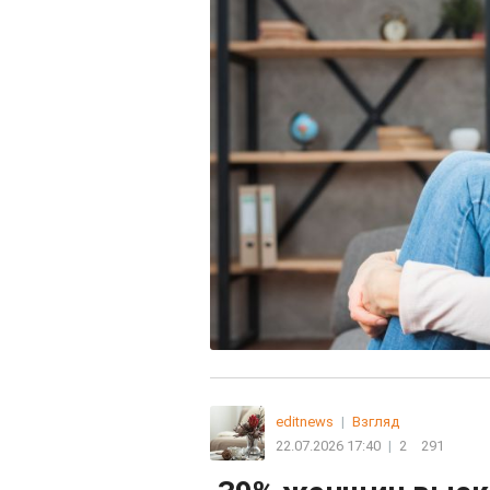
editnews
|
Взгляд
22.07.2026 17:40
|
2
291