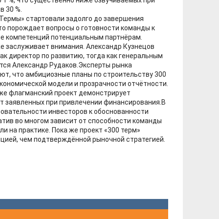
 30 %.
Термы» стартовали задолго до завершения
то порождает вопросы о готовности команды к
е компетенций потенциальным партнёрам.
е заслуживает внимания. Александр Кузнецов
ак директор по развитию, тогда как генеральным
тся Александр Рудаков.Эксперты рынка
т, что амбициозные планы по строительству 300
кономической модели и прозрачности отчётности.
аже флагманский проект демонстрирует
от заявленных при привлечении финансирования.В
бовательности инвесторов к обоснованности
атив во многом зависит от способности команды
и на практике. Пока же проект «300 терм»
цией, чем подтверждённой рыночной стратегией.