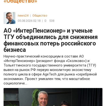
«Общество»
news24
|
Общество
05.08.2026 02:18
|
0
538
АО «ИнтерПенсионер» и ученые
ТГУ объединились для снижения
финансовых потерь российского
бизнеса
Научно-практический консорциум в составе АО
«ИнтерПенсионер» (резидент фонда «Сколково») и
Тольяттинского государственного университета (ТГУ)
вывел на рынок РФ первую монолитную экосистему
полного цикла в сфере AgeTech для рынка «серебряной
экономики». Проект уникален тем, что масштабное
социологиче...