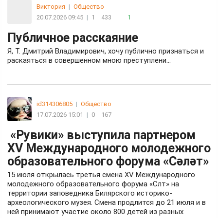
Виктория
|
Общество
20.07.2026 09:45
|
1
433
1
Публичное расскаяние
Я, Т. Дмитрий Владимирович, хочу публично признаться и
раскаяться в совершенном мною преступлени…
id314306805
|
Общество
17.07.2026 15:01
|
0
167
«Рувики» выступила партнером
XV Международного молодежного
образовательного форума «Сәләт»
15 июля открылась третья смена XV Международного
молодежного образовательного форума «Слт» на
территории заповедника Билярского историко-
археологического музея. Смена продлится до 21 июля и в
ней принимают участие около 800 детей из разных