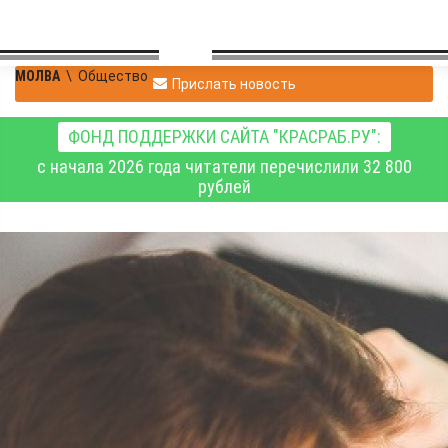
МОЛВА
\
Общество
Прислать новость
ФОНД ПОДДЕРЖКИ САЙТА "КРАСРАБ.РУ":
с начала 2026 года читатели перечислили 32 800
рублей
id314306805
|
Общество
13.12.2024 19:02
|
0
228
1
Почти половина россиян
хотели бы закрыть
кредиты и ипотеку в 2025
году