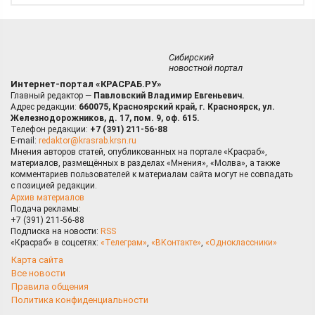
Сибирский
новостной портал
Интернет-портал «КРАСРАБ.РУ»
Главный редактор —
Павловский Владимир Евгеньевич.
Адрес редакции:
660075, Красноярский край, г. Красноярск, ул.
Железнодорожников, д. 17, пом. 9, оф. 615.
Телефон редакции:
+7 (391) 211-56-88
E-mail:
redaktor@krasrab.krsn.ru
Мнения авторов статей, опубликованных на портале «Красраб»,
материалов, размещённых в разделах «Мнения», «Молва», а также
комментариев пользователей к материалам сайта могут не совпадать
с позицией редакции.
Архив материалов
Подача рекламы:
+7 (391) 211-56-88
Подписка на новости:
RSS
«Красраб» в соцсетях:
«Телеграм»
,
«ВКонтакте»
,
«Одноклассники»
Карта сайта
Все новости
Правила общения
Политика конфиденциальности