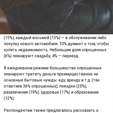
есть ли у них финансовые цели на 2025 год, и если да,
то какие. Свыше половины — 56% — ответили
отрицательно. Из числа ответивших положительно
(44%) каждый четвертый рассчитывает съездить в
отпуск (24%), каждый пятый — сделать ремонт (22%),
каждый седьмой — вложить деньги в образование
(15%), каждый восьмой (13%) — в обслуживание либо
покупку нового автомобиля. 10% думают о том, чтобы
купить недвижимость. Небольшая доля опрошенных
(6%) планируют свадьбу, 4% — переезд.
В ежедневном режиме большинство опрошенных
планируют тратить деньги преимущественно на
основные бытовые нужды: еду, аренду и т.д. (так
ответили 36% опрошенных), поездки (25%),
развлечения (19%), здоровье (17%) и образование
(12%).
Респондентам также предлагалось рассказать о