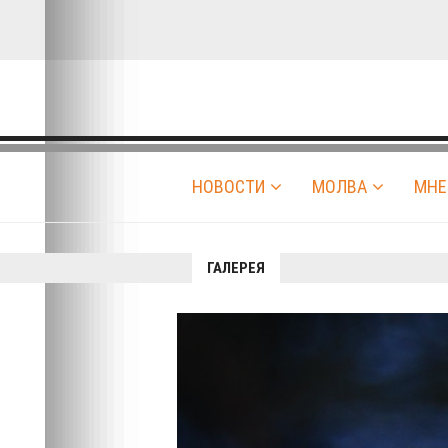
НОВОСТИ
МОЛВА
МНЕ
ГАЛЕРЕЯ
Авто-вело-мото
alyona
|
Галерея
07.01.2019 21:25
|
0
1203
С РОЖДЕСТВОМ!