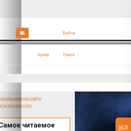
Войти
Архив
Поиск
Дороги
Жилкомхоз
Здоровье
Кино
Лица Победы
ла общения на сайте
ать модератору
Самое читаемое
ЖЛ