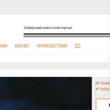
Сибирский новостной портал
НИЯ
БИЗНЕС
ПРОИСШЕСТВИЯ
Братья наши меньшие
Взгляд
Дача
Доброе дело
Прави
1
Напис