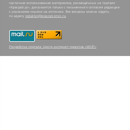
частичное использование материалов, размещённых на портале
«Красраб.ру», допускается только с письменного согласия редакции
с указанием ссылки на источник. Все вопросы можно задать
по адресу
redaktor@krasrab.krsn.ru
.
Разработка портала:
Центр интернет-проектов «МОЁ!»