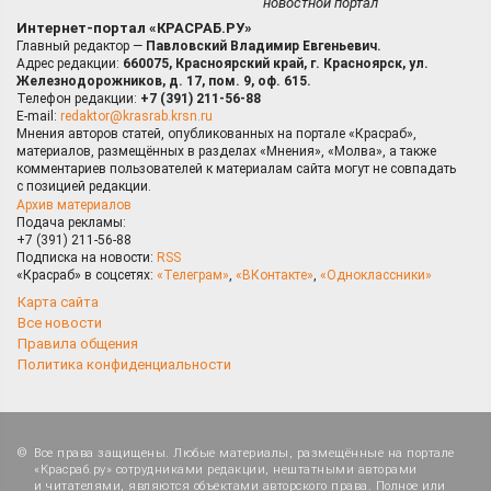
новостной портал
Интернет-портал «КРАСРАБ.РУ»
Главный редактор —
Павловский Владимир Евгеньевич.
Адрес редакции:
660075, Красноярский край, г. Красноярск, ул.
Железнодорожников, д. 17, пом. 9, оф. 615.
Телефон редакции:
+7 (391) 211-56-88
E-mail:
redaktor@krasrab.krsn.ru
Мнения авторов статей, опубликованных на портале «Красраб»,
материалов, размещённых в разделах «Мнения», «Молва», а также
комментариев пользователей к материалам сайта могут не совпадать
с позицией редакции.
Архив материалов
Подача рекламы:
+7 (391) 211-56-88
Подписка на новости:
RSS
«Красраб» в соцсетях:
«Телеграм»
,
«ВКонтакте»
,
«Одноклассники»
Карта сайта
Все новости
Правила общения
Политика конфиденциальности
Все права защищены. Любые материалы, размещённые на портале
«Красраб.ру» сотрудниками редакции, нештатными авторами
и читателями, являются объектами авторского права. Полное или