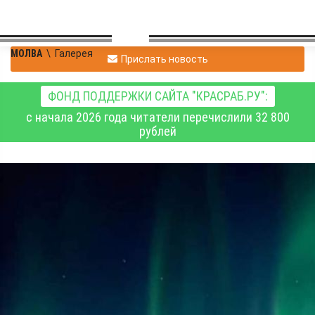
МОЛВА
\
Галерея
Прислать новость
ФОНД ПОДДЕРЖКИ САЙТА "КРАСРАБ.РУ":
с начала 2026 года читатели перечислили 32 800
рублей
Владимир
|
Галерея
Павловский
29.10.2020 08:37
|
0
2788
Всем сияниям сияние