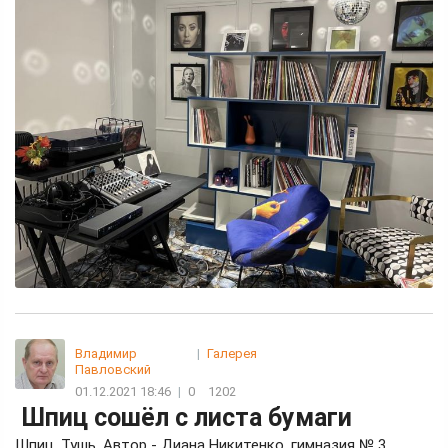
Владимир
|
Галерея
Павловский
01.12.2021 18:46
|
0
1202
Шпиц сошёл с листа бумаги
Шпиц. Тушь. Автор - Диана Никитенко, гимназия № 3